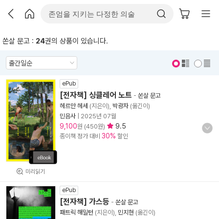
쏜살 문고 :
24
권의 상품이 있습니다.
표지 보기
표지 안보기
ePub
[전자책] 싱클레어 노트
-
쏜살 문고
헤르만 헤세
(지은이),
박광자
(옮긴이)
민음사
|
2025년 07월
9,100
9.5
원 (450원)
30%
종이책 정가 대비
할인
미리읽기
ePub
[전자책] 가스등
-
쏜살 문고
패트릭 해밀턴
(지은이),
민지현
(옮긴이)