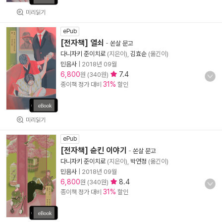
미리읽기
ePub
[전자책] 열쇠
-
쏜살 문고
다니자키 준이치로
(지은이),
김효순
(옮긴이)
민음사
|
2018년 09월
6,800
7.4
원 (340원)
31%
종이책 정가 대비
할인
미리읽기
ePub
[전자책] 슌킨 이야기
-
쏜살 문고
다니자키 준이치로
(지은이),
박연정
(옮긴이)
민음사
|
2018년 09월
6,800
8.4
원 (340원)
31%
종이책 정가 대비
할인