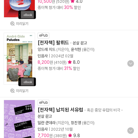
10,500
4.0
원 (520원)
30%
종이책 정가 대비
할인
미리읽기
ePub
[전자책] 팔뤼드
-
쏜살 문고
앙드레 지드
(지은이),
윤석헌
(옮긴이)
민음사
|
2024년 02월
8,200
8.0
원 (410원)
31%
종이책 정가 대비
할인
미리읽기
ePub
[전자책] 납치된 서유럽
- 혹은 중앙 유럽의 비극
-
쏜살 문고
밀란 쿤데라
(지은이),
장진영
(옮긴이)
민음사
|
2022년 10월
7,700
9.8
원 (380원)