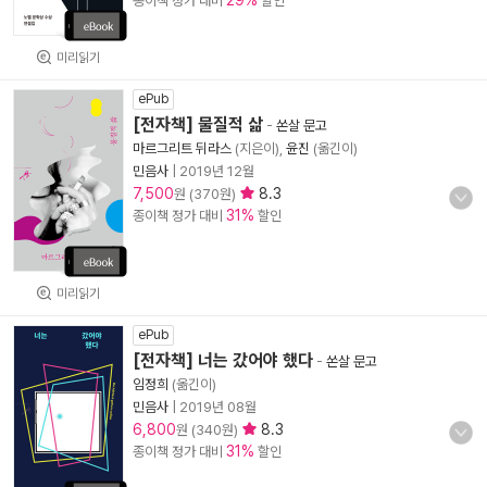
29%
종이책 정가 대비
할인
미리읽기
ePub
[전자책] 물질적 삶
-
쏜살 문고
마르그리트 뒤라스
(지은이),
윤진
(옮긴이)
민음사
|
2019년 12월
7,500
8.3
원 (370원)
31%
종이책 정가 대비
할인
미리읽기
ePub
[전자책] 너는 갔어야 했다
-
쏜살 문고
임정희
(옮긴이)
민음사
|
2019년 08월
6,800
8.3
원 (340원)
31%
종이책 정가 대비
할인