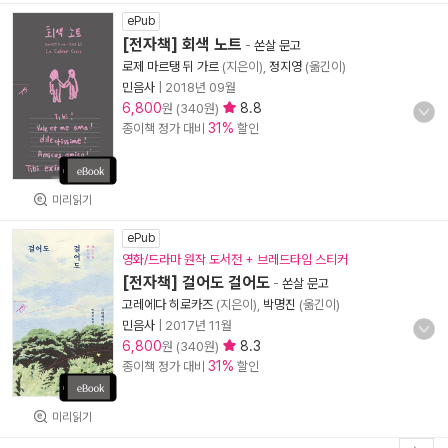
ePub
[전자책] 회색 노트
-
쏜살 문고
로제 마르탱 뒤 가르
(지은이),
정지영
(옮긴이)
민음사
|
2018년 09월
6,800
8.8
원 (340원)
31%
종이책 정가 대비
할인
미리읽기
ePub
영화/드라마 원작 도서전 + 브레드타임 스티커
[전자책] 걸어도 걸어도
-
쏜살 문고
고레에다 히로카즈
(지은이),
박명진
(옮긴이)
민음사
|
2017년 11월
6,800
8.3
원 (340원)
31%
종이책 정가 대비
할인
미리읽기