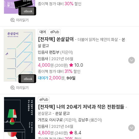
30%
종이책 정가 대비
할인
미리읽기
대여
ePub
[전자책] 쏜살같이
- 더불어 읽자는 제안의 화살
-
쏜
살 문고
민음사 편집부
(지은이)
민음사
|
2021년 06월
4,000
10.0
원 (200원)
31%
종이책 정가 대비
할인
2,000
대여가
원,
90일
미리읽기
ePub
[전자책] 나의 20세기 저녁과 작은 전환점들
-
쏜살문고
-
쏜살 문고
가즈오 이시구로
(지은이),
김남주
(옮긴이)
민음사
|
2021년 04월
4,800
8.4
원 (240원)