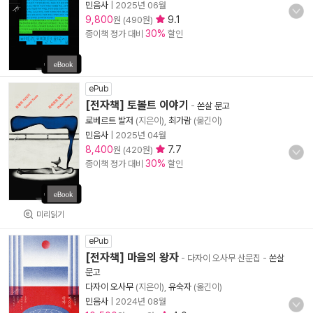
민음사
|
2025년 06월
9,800
9.1
원 (490원)
30%
종이책 정가 대비
할인
ePub
[전자책] 토볼트 이야기
-
쏜살 문고
로베르트 발저
(지은이),
최가람
(옮긴이)
민음사
|
2025년 04월
8,400
7.7
원 (420원)
30%
종이책 정가 대비
할인
미리읽기
ePub
[전자책] 마음의 왕자
- 다자이 오사무 산문집
-
쏜살
문고
다자이 오사무
(지은이),
유숙자
(옮긴이)
민음사
|
2024년 08월