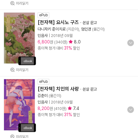
미리읽기
ePub
[전자책] 요시노 구즈
-
쏜살 문고
다니자키 준이치로
(지은이),
엄인경
(옮긴이)
민음사
|
2018년 09월
6,800
8.0
원 (340원)
31%
종이책 정가 대비
할인
미리읽기
ePub
[전자책] 치인의 사랑
-
쏜살 문고
김춘미
(옮긴이)
민음사
|
2018년 09월
8,200
7.4
원 (410원)
31%
종이책 정가 대비
할인
미리읽기