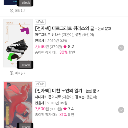
미리읽기
ePub
[전자책] 마르그리트 뒤라스의 글
-
쏜살 문고
마르그리트 뒤라스
(지은이),
윤진
(옮긴이)
민음사
|
2019년 03월
7,560
8.2
원 (370원)
30%
종이책 정가 대비
할인
미리읽기
ePub
[전자책] 미친 노인의 일기
-
쏜살 문고
다니자키 준이치로
(지은이),
김효순
(옮긴이)
민음사
|
2018년 09월
7,500
7.4
원 (370원)
31%
종이책 정가 대비
할인