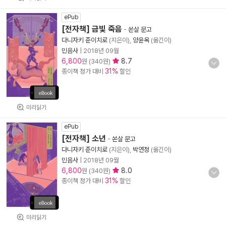
ePub
[전자책] 금빛 죽음
-
쏜살 문고
다니자키 준이치로
(지은이),
양윤옥
(옮긴이)
민음사
|
2018년 09월
6,800
8.7
원 (340원)
31%
종이책 정가 대비
할인
미리읽기
ePub
[전자책] 소년
-
쏜살 문고
다니자키 준이치로
(지은이),
박연정
(옮긴이)
민음사
|
2018년 09월
6,800
8.0
원 (340원)
31%
종이책 정가 대비
할인
미리읽기