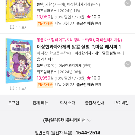
돌만
,
가향
(지은이),
이상한과자가게
(원작)
위즈덤하우스
|
2024년 11월
13,950
10.0
원 (10% 할인 / 770원)
내일 아침 7시
출근전 배송
양탄자배송
변경
미리보기
동물 마스킹 테이프/지식 정리 노트(택1, 각 마일리지 차감)
이상한과자가게의 달콤 살벌 속마음 레시피 1
-
이 사장, 학교를 부탁해!
-
이상한과자가게의 달콤 살벌 속마
음 레시피 1
돌만
(지은이),
이상한과자가게
(원작)
위즈덤하우스
|
2024년 06월
13,950
10.0
원 (10% 할인 / 770원)
내일 아침 7시
출근전 배송
양탄자배송
변경
미리보기
로그인
전체 메뉴
회사 소개
출판사 안내
PC 버전
(주)알라딘커뮤니케이션
1544-2514
일반문의 (발신자 부담)