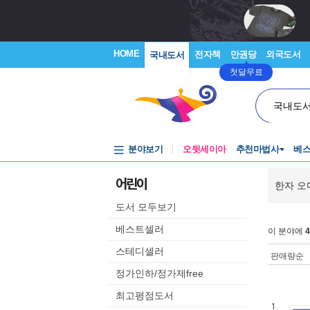
HOME
전자책
만권당
외국도서
국내도서
첫달무료
국내도
분야보기
오뒷세이아
추천마법사
베
어린이
한자 오
도서 모두보기
베스트셀러
이 분야에
4
스테디셀러
판매량순
정가인하/정가제free
최고평점도서
1.