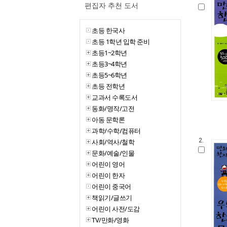
편집자 추천 도서
초등 한국사
초등 1학년 입학 준비
초등1~2학년
초등3~4학년
초등5~6학년
초등 전학년
교과서 수록도서
동화/명작/고전
아동 문학론
과학/수학/컴퓨터
2.
사회/역사/철학
문화/예술/인물
어린이 영어
어린이 한자
어린이 중국어
책읽기/글쓰기
어린이 사전/도감
TV/만화/영화