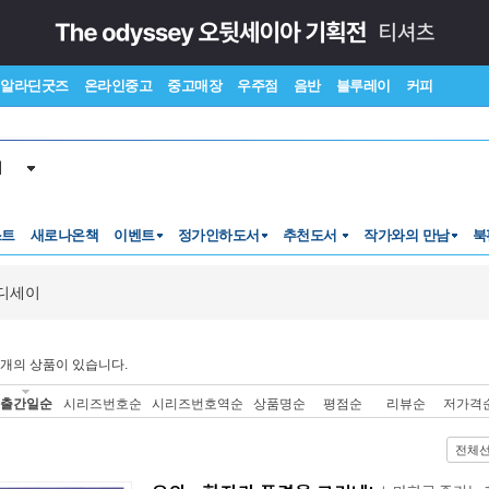
알라딘굿즈
온라인중고
중고매장
우주점
음반
블루레이
커피
서
스트
새로나온책
이벤트
정가인하도서
추천도서
작가와의 만남
북
디세이
개의 상품이 있습니다.
출간일순
시리즈번호순
시리즈번호역순
상품명순
평점순
리뷰순
저가격
전체