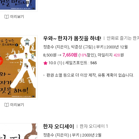
미리보기
우와~ 한자가 몸짓을 하네!
만화로 즐기는 한자
ㅣ
정춘수
(지은이),
박준상
(그림) |
부키
| 2003년 12월
7,650원
8,500
원 →
(
할인), 마일리지
원
10%
420
10.0
(
1
) | 세일즈포인트 :
565
판권 소멸 등으로 더 이상 제작, 유통 계획이 없습니다.
미리보기
한자 오디세이
한자 오디세이 1
ㅣ
정춘수
(지은이) |
부키
| 2003년 2월