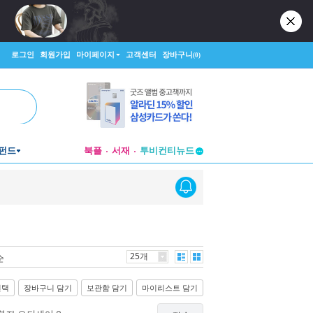
로그인
회원가입
마이페이지
고객센터
장바구니
(0)
펀드
북플
서재
투비컨티뉴드
창작플랫폼
투비컨티뉴드
25개
순
선택
장바구니 담기
보관함 담기
마이리스트 담기