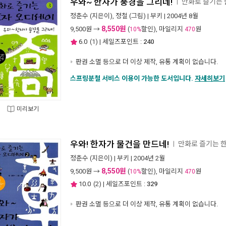
우와~ 한자가 풍경을 그리네!
만화로 즐기는 
ㅣ
정춘수
(지은이),
정철
(그림) |
부키
| 2004년 8월
8,550원
9,500
원 →
(
할인), 마일리지
원
10%
470
6.0
(
1
) | 세일즈포인트 :
240
판권 소멸 등으로 더 이상 제작, 유통 계획이 없습니다.
스프링분철 서비스 이용이 가능한 도서입니다.
자세히보기
미리보기
우와! 한자가 물건을 만드네!
만화로 즐기는 한
ㅣ
정춘수
(지은이) |
부키
| 2004년 2월
8,550원
9,500
원 →
(
할인), 마일리지
원
10%
470
10.0
(
2
) | 세일즈포인트 :
329
판권 소멸 등으로 더 이상 제작, 유통 계획이 없습니다.