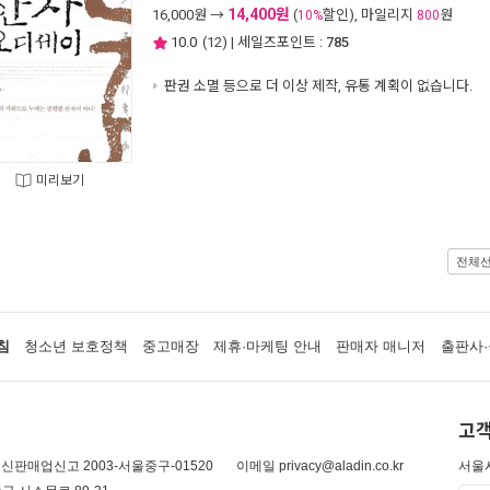
14,400원
16,000
원 →
(
할인), 마일리지
원
10%
800
10.0
(
12
) | 세일즈포인트 :
785
판권 소멸 등으로 더 이상 제작, 유통 계획이 없습니다.
미리보기
전체
침
청소년 보호정책
중고매장
제휴·마케팅 안내
판매자 매니저
출판사·
고객
신판매업신고 2003-서울중구-01520
이메일 privacy@aladin.co.kr
서울시