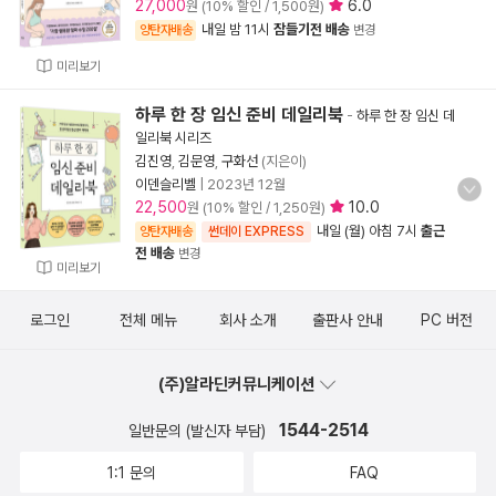
27,000
6.0
원 (10% 할인 / 1,500원)
내일 밤 11시
잠들기전 배송
양탄자배송
변경
미리보기
하루 한 장 임신 준비 데일리북
-
하루 한 장 임신 데
일리북 시리즈
김진영
,
김문영
,
구화선
(지은이)
이덴슬리벨
|
2023년 12월
22,500
10.0
원 (10% 할인 / 1,250원)
내일 (월) 아침 7시
출근
양탄자배송
썬데이 EXPRESS
전 배송
변경
미리보기
로그인
전체 메뉴
회사 소개
출판사 안내
PC 버전
(주)알라딘커뮤니케이션
1544-2514
일반문의 (발신자 부담)
1:1 문의
FAQ