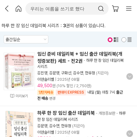
하루 한 장 임신 데일리북 시리즈 :
3
권의 상품이 있습니다.
표지 보기
표지 안보기
임신 준비 데일리북 + 임신 출산 데일리북(개
정증보판) 세트 - 전2권
-
하루 한 장 임신 데일리북
시리즈
김진영
,
김문영
,
구화선
,
김수연
,
한유정
(지은이)
이덴슬리벨
|
2025년 08월
49,500
원 (10% 할인 / 2,750원)
내일 (월) 아침 7시
출근
양탄자배송
썬데이 EXPRESS
미리보기
전 배송
변경
하루 한 장 임신 출산 데일리북
- 개정증보판
-
하루
한 장 임신 데일리북 시리즈
김문영
,
김수연
,
한유정
(지은이)
이덴슬리벨
|
2025년 08월