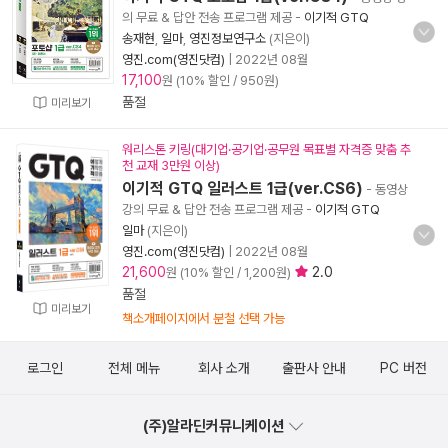
의 무료 & 답안 전송 프로그램 제공
-
이기적 GTQ
송재현
,
일마
,
영진정보연구소
(지은이)
영진.com(영진닷컴)
|
2022년 08월
17,100
원 (10% 할인 / 950원)
품절
미리보기
워리스톤 키링(대기업·공기업·공무원 목표별 자격증 맞춤 추
천 교재 3만원 이상)
이기적 GTQ 일러스트 1급(ver.CS6)
- 동영상
강의 무료 & 답안 전송 프로그램 제공
-
이기적 GTQ
일마
(지은이)
영진.com(영진닷컴)
|
2022년 08월
21,600
2.0
원 (10% 할인 / 1,200원)
품절
미리보기
책소개페이지에서 분철 선택 가능
로그인
전체 메뉴
회사 소개
출판사 안내
PC 버전
(주)알라딘커뮤니케이션