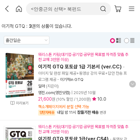
이기적 GTQ :
3
권의 상품이 있습니다.
표지 보기
표지 안보기
워리스톤 키링(대기업·공기업·공무원 목표별 자격증 맞춤 추
천 교재 3만원 이상)
이기적 GTQ 포토샵 1급 기본서 (ver.CC)
-
이미지 및 완성 파일 제공+동영상 강의 무료+답안 전송 프
로그램 제공
-
이기적in GTQ
일마
(지은이)
영진.com(영진닷컴)
|
2025년 10월
21,600
10.0
원 (10% 할인 / 1,200원)
미리보기
책소개페이지에서 분철 선택 가능
내일 밤 11시
잠들기전 배송
양탄자배송
변경
워리스톤 키링(대기업·공기업·공무원 목표별 자격증 맞춤 추
천 교재 3만원 이상)
이기적 GTQ 포토샵 1급(ver.CS4)
- 동영상 강