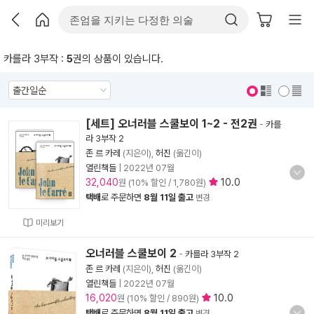
카를라 3부작 :
5
권의 상품이 있습니다.
표지 보기
표지 안보기
[세트] 오너러블 스쿨보이 1~2 - 전2권
-
카를
라 3부작 2
존 르 카레
(지은이),
허진
(옮긴이)
열린책들
|
2022년 07월
32,040
10.0
원 (10% 할인 / 1,780원)
택배
로 주문하면
8월 11일 출고
변경
미리보기
오너러블 스쿨보이 2
-
카를라 3부작 2
존 르 카레
(지은이),
허진
(옮긴이)
열린책들
|
2022년 07월
16,020
10.0
원 (10% 할인 / 890원)
택배
로 주문하면
8월 11일 출고
변경