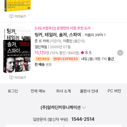
미리보기
[나도서점주인] 윤영천의 서점 추천 도서
팅커, 테일러, 솔저, 스파이
-
카를라 3부작 1
존 르 카레
(지은이),
이종인
(옮긴이)
열린책들
|
2005년 07월
15,120
8.5
원 (10% 할인 / 840원)
내일 (월) 아침 7시
출근
양탄자배송
썬데이 EXPRESS
전 배송
변경
미리보기
로그인
전체 메뉴
회사 소개
출판사 안내
PC 버전
(주)알라딘커뮤니케이션
1544-2514
일반문의 (발신자 부담)