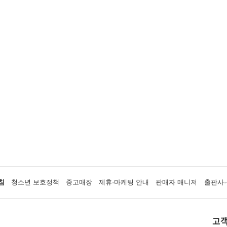
침
청소년 보호정책
중고매장
제휴·마케팅 안내
판매자 매니저
출판사·
고객