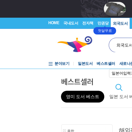
HOME
국내도서
전자책
만권당
외국도서
첫달무료
외국도
분야보기
일본도서
베스트셀러
새로나
일본어입력
베스트셀러
영미 도서 베스트
일본 도서 
해외
종합