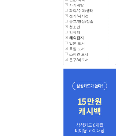
자기계발
과학/수학/생태
전기/자서전
종교/명상/점술
청소년
컴퓨터
해외잡지
일본 도서
독일 도서
스페인 도서
문구/비도서