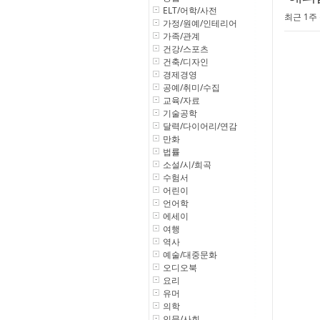
ELT/어학/사전
최근 1주
가정/원예/인테리어
가족/관계
건강/스포츠
건축/디자인
경제경영
공예/취미/수집
교육/자료
기술공학
달력/다이어리/연감
만화
법률
소설/시/희곡
수험서
어린이
언어학
에세이
여행
역사
예술/대중문화
오디오북
요리
유머
의학
인문/사회