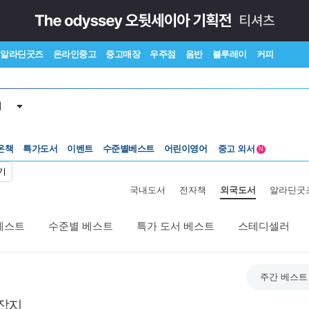
알라딘굿즈
온라인중고
중고매장
우주점
음반
블루레이
커피
서
온책
특가도서
이벤트
수준별베스트
어린이영어
중고 외서
N
Lexile®
5백원부터
기
수준별베스트
중고 외서
국내도서
전자책
외국도서
알라딘굿
베스트
수준별 베스트
특가 도서 베스트
스테디셀러
주간 베스트
잡지