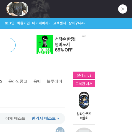
로그인
회원가입
마이페이지
고객센터
장바구니
(0)
알라딘 us
즈
온라인중고
음반
블루레이
도서관 사서
어제 베스트
번역서 베스트