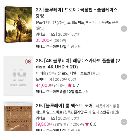
27. [블루레이] 트로이 : 극장판 - 슬립케이스
증정
볼프강 페터젠
(감독),
브래드 피트
,
에릭 바나
,
올랜도 블룸
(출연)
워너브라더스
|
2026년 07월
35,200
원 (360원)
택배
로 주문하면
내일
수령
변경
28. [4K 블루레이] 레옹 : 스카나보 풀슬립 (2
disc: 4K UHD + 2D)
뤽 베송
(감독),
장 르노
,
나탈리 포트만
(출연)
노바미디어
|
2020년 05월
44,000
6.7
원 (440원)
택배
로 주문하면
8월 12일 출고
변경
29. [블루레이] 룸 넥스트 도어
- 아웃케이스 없음
페드로 알모도바르
(감독),
줄리안 무어
,
틸다 스윈튼
(출연)
워너브라더스
|
2025년 03월
19,800
8.0
원 (38% 할인 / 200원)
택배
로 주문하면
내일
수령
변경