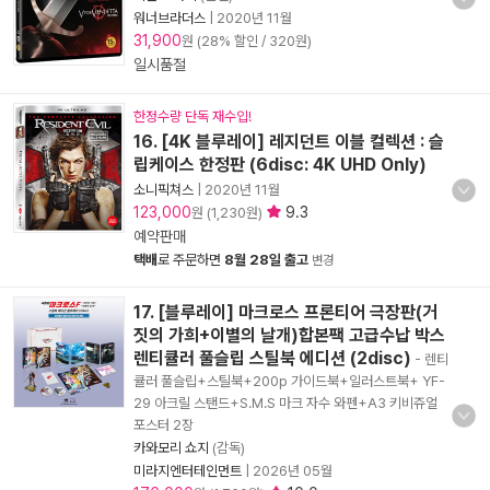
워너브라더스
|
2020년 11월
31,900
원 (28% 할인 / 320원)
일시품절
한정수량 단독 재수입!
16. [4K 블루레이] 레지던트 이블 컬렉션 : 슬
립케이스 한정판 (6disc: 4K UHD Only)
소니픽쳐스
|
2020년 11월
123,000
9.3
원 (1,230원)
예약판매
택배
로 주문하면
8월 28일 출고
변경
17. [블루레이] 마크로스 프론티어 극장판(거
짓의 가희+이별의 날개)합본팩 고급수납 박스
렌티큘러 풀슬립 스틸북 에디션 (2disc)
- 렌티
큘러 풀슬립+스틸북+200p 가이드북+일러스트북+ YF-
29 아크릴 스탠드+S.M.S 마크 자수 와펜+A3 키비쥬얼
포스터 2장
카와모리 쇼지
(감독)
미라지엔터테인먼트
|
2026년 05월