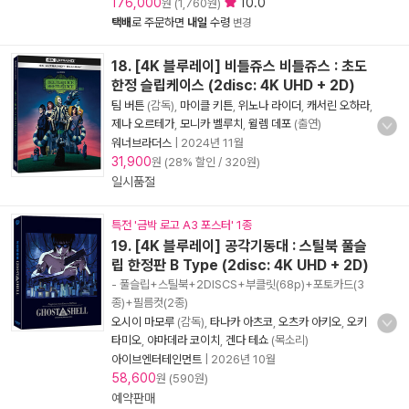
176,000
10.0
원 (1,760원)
택배
로 주문하면
내일
수령
변경
18. [4K 블루레이] 비틀쥬스 비틀쥬스 : 초도
한정 슬립케이스 (2disc: 4K UHD + 2D)
팀 버튼
(감독),
마이클 키튼
,
위노나 라이더
,
캐서린 오하라
,
제나 오르테가
,
모니카 벨루치
,
윌렘 데포
(출연)
워너브라더스
|
2024년 11월
31,900
원 (28% 할인 / 320원)
일시품절
특전 '금박 로고 A3 포스터' 1종
19. [4K 블루레이] 공각기동대 : 스틸북 풀슬
립 한정판 B Type (2disc: 4K UHD + 2D)
- 풀슬립+스틸북+2DISCS+부클릿(68p)+포토카드(3
종)+필름컷(2종)
오시이 마모루
(감독),
타나카 아츠코
,
오츠카 아키오
,
오키
타미오
,
야마데라 코이치
,
겐다 테쇼
(목소리)
아이브엔터테인먼트
|
2026년 10월
58,600
원 (590원)
예약판매