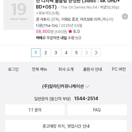
단 디지팩 풀슬립 한정판 (3disc : 4K UHD+
BD+OST)
- The On Series No.54 / 북클릿(36p)
+포토카드(5종)
콘 사토시
(감독),
이와오 준코
,
마츠모토 리카
(목소리)
디온(The On)
|
2026년 04월
58,900
8.0
원 (590원)
택배
로 주문하면
내일
수령
변경
1
2
3
4
5
로그인
전체 메뉴
회사 소개
출판사 안내
PC 버전
(주)알라딘커뮤니케이션
1544-2514
일반문의 (발신자 부담)
1:1 문의
FAQ
중고매장 위치, 영업시간 안내