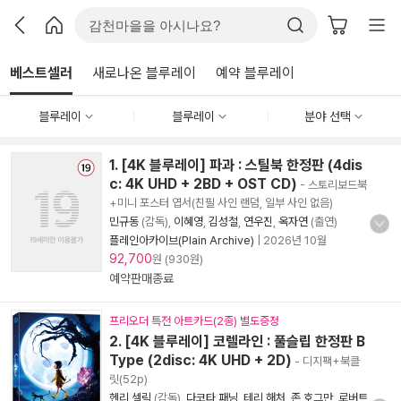
베스트셀러
새로나온 블루레이
예약 블루레이
블루레이
블루레이
분야 선택
1. [4K 블루레이] 파과 : 스틸북 한정판 (4dis
c: 4K UHD + 2BD + OST CD)
- 스토리보드북
+미니 포스터 엽서(친필 사인 랜덤, 일부 사인 없음)
민규동
(감독),
이혜영
,
김성철
,
연우진
,
옥자연
(출연)
플레인아카이브(Plain Archive)
|
2026년 10월
92,700
원 (930원)
예약판매종료
프리오더 특전 아트카드(2종) 별도증정
2. [4K 블루레이] 코렐라인 : 풀슬립 한정판 B
Type (2disc: 4K UHD + 2D)
- 디지팩+북클
릿(52p)
헨리 셀릭
(감독),
다코타 패닝
,
테리 해처
,
존 호그만
,
로버트