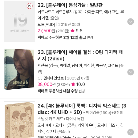
22. [블루레이] 몽상가들 : 일반판
베르나르도 베르톨루치
(감독),
마이클 피트
,
에바 그린
,
루
이 가렐
(출연)
오드(AUD)
|
2015년 05월
27,500
9.6
원 (280원)
택배
로 주문하면
8월 12일 출고
변경
23. [블루레이] 헤어질 결심 : O링 디지팩 패
키지 (2disc)
박찬욱
(감독),
박해일
,
탕웨이
,
이정현
,
박용우
,
고경표
(출
연)
CJ 엔터테인먼트
|
2025년 07월
38,000
10.0
원 (380원)
택배
로 주문하면
내일
수령
변경
24. [4K 블루레이] 룩백 : 디지팩 박스세트 (3
disc: 4K UHD + 2D)
- 메이킹북(160p)+8장의
스틸컷 카드 세트+다이시 특전
오시야마 키요타카
(감독),
카와이 유미
,
요시다 미즈키
,
김
서영
,
장예나
(목소리)
플레인아카이브(Plain Archive)
|
2026년 10월