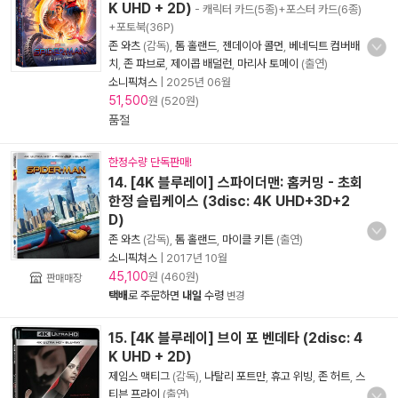
K UHD + 2D)
- 캐릭터 카드(5종)+포스터 카드(6종)
+포토북(36P)
존 와츠
(감독),
톰 홀랜드
,
젠데이아 콜먼
,
베네딕트 컴버배
치
,
존 파브로
,
제이콥 배덜런
,
마리사 토메이
(출연)
소니픽쳐스
|
2025년 06월
51,500
원 (520원)
품절
한정수량 단독판매!
14. [4K 블루레이] 스파이더맨: 홈커밍 - 초회
한정 슬립케이스 (3disc: 4K UHD+3D+2
D)
존 와츠
(감독),
톰 홀랜드
,
마이클 키튼
(출연)
소니픽쳐스
|
2017년 10월
45,100
원 (460원)
판매매장
택배
로 주문하면
내일
수령
변경
15. [4K 블루레이] 브이 포 벤데타 (2disc: 4
K UHD + 2D)
제임스 맥티그
(감독),
나탈리 포트만
,
휴고 위빙
,
존 허트
,
스
티븐 프라이
(출연)