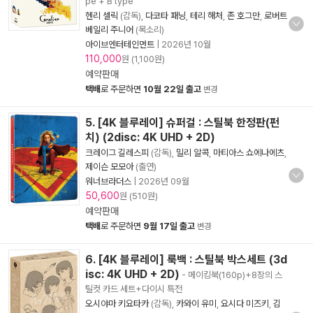
pe + B type
헨리 셀릭
(감독),
다코타 패닝
,
테리 해처
,
존 호그만
,
로버트
베일리 주니어
(목소리)
아이브엔터테인먼트
|
2026년 10월
110,000
원 (1,100원)
예약판매
택배
로 주문하면
10월 22일 출고
변경
5. [4K 블루레이] 슈퍼걸 : 스틸북 한정판(펀
치) (2disc: 4K UHD + 2D)
크레이그 길레스피
(감독),
밀리 알콕
,
마티아스 쇼에나에츠
,
제이슨 모모아
(출연)
워너브라더스
|
2026년 09월
50,600
원 (510원)
예약판매
택배
로 주문하면
9월 17일 출고
변경
6. [4K 블루레이] 룩백 : 스틸북 박스세트 (3d
isc: 4K UHD + 2D)
- 메이킹북(160p)+8장의 스
틸컷 카드 세트+다이시 특전
오시야마 키요타카
(감독),
카와이 유미
,
요시다 미즈키
,
김