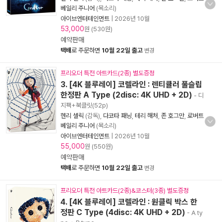
베일리 주니어
(목소리)
아이브엔터테인먼트
|
2026년 10월
53,000
원 (530원)
예약판매
택배
로 주문하면
10월 22일 출고
변경
프리오더 특전 아트카드(2종) 별도증정
3. [4K 블루레이] 코렐라인 : 렌티큘러 풀슬립
한정판 A Type (2disc: 4K UHD + 2D)
- 디
지팩+북클릿(52p)
헨리 셀릭
(감독),
다코타 패닝
,
테리 해처
,
존 호그만
,
로버트
베일리 주니어
(목소리)
아이브엔터테인먼트
|
2026년 10월
55,000
원 (550원)
예약판매
택배
로 주문하면
10월 22일 출고
변경
프리오더 특전 아트카드(2종)&코스터(3종) 별도증정
4. [4K 블루레이] 코렐라인 : 원클릭 박스 한
정판 C Type (4disc: 4K UHD + 2D)
- A ty