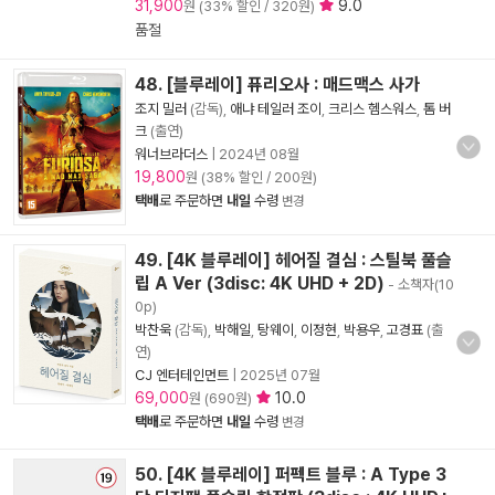
31,900
9.0
원 (33% 할인 / 320원)
품절
48. [블루레이] 퓨리오사 : 매드맥스 사가
조지 밀러
(감독),
애냐 테일러 조이
,
크리스 헴스워스
,
톰 버
크
(출연)
워너브라더스
|
2024년 08월
19,800
원 (38% 할인 / 200원)
택배
로 주문하면
내일
수령
변경
49. [4K 블루레이] 헤어질 결심 : 스틸북 풀슬
립 A Ver (3disc: 4K UHD + 2D)
- 소책자(10
0p)
박찬욱
(감독),
박해일
,
탕웨이
,
이정현
,
박용우
,
고경표
(출
연)
CJ 엔터테인먼트
|
2025년 07월
69,000
10.0
원 (690원)
택배
로 주문하면
내일
수령
변경
50. [4K 블루레이] 퍼펙트 블루 : A Type 3