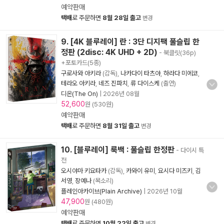
예약판매
택배
로 주문하면
8월 28일 출고
변경
9. [4K 블루레이] 란 : 3단 디지팩 풀슬립 한
정판 (2disc: 4K UHD + 2D)
- 북클릿(36p)
+포토카드(5종)
구로사와 아키라
(감독),
나카다이 타츠야
,
하라다 미에코
,
테라오 아키라
,
네즈 진파치
,
류 다이스케
(출연)
디온(The On)
|
2026년 08월
52,600
원 (530원)
예약판매
택배
로 주문하면
8월 31일 출고
변경
10. [블루레이] 룩백 : 풀슬립 한정판
- 다이시 특
전
오시야마 키요타카
(감독),
카와이 유미
,
요시다 미즈키
,
김
서영
,
장예나
(목소리)
플레인아카이브(Plain Archive)
|
2026년 10월
47,900
원 (480원)
예약판매
택배
로 주문하면
10월 22일 출고
변경