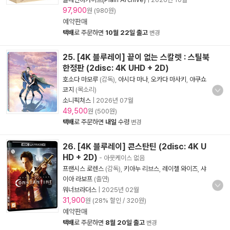
97,900
원 (980원)
예약판매
택배
로 주문하면
10월 22일 출고
변경
25. [4K 블루레이] 끝이 없는 스칼렛 : 스틸북
한정판 (2disc: 4K UHD + 2D)
호소다 마모루
(감독),
아시다 마나
,
오카다 마사키
,
야쿠쇼
코지
(목소리)
소니픽쳐스
|
2026년 07월
49,500
원 (500원)
택배
로 주문하면
내일
수령
변경
26. [4K 블루레이] 콘스탄틴 (2disc: 4K U
HD + 2D)
- 아웃케이스 없음
프랜시스 로렌스
(감독),
키아누 리브스
,
레이첼 와이즈
,
샤
이아 라보프
(출연)
워너브라더스
|
2025년 02월
31,900
원 (28% 할인 / 320원)
예약판매
택배
로 주문하면
8월 20일 출고
변경