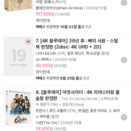
서영
,
장예나
(목소리)
플레인아카이브(Plain Archive)
|
2026년 10월
107,900
원 (1,080원)
예약판매
택배
로 주문하면
10월 22일 출고
변경
7. [4K 블루레이] 28년 후 : 뼈의 사원 - 스틸
북 한정판 (2disc: 4K UHD + 2D)
니아 다코스타
(감독),
랄프 파인즈
,
잭 오코넬
(출연)
소니픽쳐스
|
2026년 08월
49,500
원 (500원)
예약판매
택배
로 주문하면
8월 25일 출고
변경
8. [블루레이] 아웃사이더 : 4K 리마스터링 풀
슬립 한정판
- The On Series No.58 / 소책자(조재
휘 평론가 리뷰) + 포토카드(5ea)
프란시스 포드 코폴라
(감독),
맷 딜런
,
랄프 마치오
,
C. 토마
스 하우웰
(출연)
디온(The On)
|
2026년 08월
34,900
원 (350원)