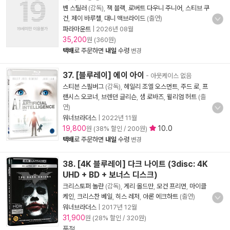
벤 스틸러
(감독),
잭 블랙
,
로버트 다우니 주니어
,
스티브 쿠
건
,
제이 바루첼
,
대니 맥브라이드
(출연)
파라마운트
|
2026년 08월
35,200
원 (360원)
택배
로 주문하면
내일
수령
변경
37. [블루레이] 에이 아이
- 아웃케이스 없음
스티븐 스필버그
(감독),
헤일리 조엘 오스먼트
,
주드 로
,
프
랜시스 오코너
,
브렌던 글리슨
,
샘 로바즈
,
윌리엄 허트
(출
연)
워너브라더스
|
2022년 11월
19,800
10.0
원 (38% 할인 / 200원)
택배
로 주문하면
내일
수령
변경
38. [4K 블루레이] 다크 나이트 (3disc: 4K
UHD + BD + 보너스 디스크)
크리스토퍼 놀란
(감독),
게리 올드만
,
모건 프리먼
,
마이클
케인
,
크리스찬 베일
,
히스 레저
,
아론 에크하트
(출연)
워너브라더스
|
2017년 12월
31,900
원 (28% 할인 / 320원)
품절