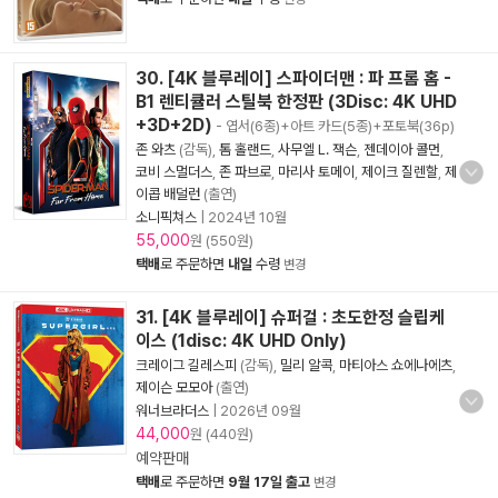
30. [4K 블루레이] 스파이더맨 : 파 프롬 홈 -
B1 렌티큘러 스틸북 한정판 (3Disc: 4K UHD
+3D+2D)
- 엽서(6종)+아트 카드(5종)+포토북(36p)
존 와츠
(감독),
톰 홀랜드
,
사무엘 L. 잭슨
,
젠데이아 콜먼
,
코비 스멀더스
,
존 파브로
,
마리사 토메이
,
제이크 질렌할
,
제
이콥 배덜런
(출연)
소니픽쳐스
|
2024년 10월
55,000
원 (550원)
택배
로 주문하면
내일
수령
변경
31. [4K 블루레이] 슈퍼걸 : 초도한정 슬립케
이스 (1disc: 4K UHD Only)
크레이그 길레스피
(감독),
밀리 알콕
,
마티아스 쇼에나에츠
,
제이슨 모모아
(출연)
워너브라더스
|
2026년 09월
44,000
원 (440원)
예약판매
택배
로 주문하면
9월 17일 출고
변경