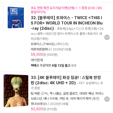
초도 한정 특전 오리지널 티켓(단체) 1 : 1 증정 (DVD / BD
동일이미지)
32. [블루레이] 트와이스 - TWICE <THIS I
S FOR> WORLD TOUR IN INCHEON Blu
-ray (2disc)
- 포토북(24p)+디스크 포켓(2종)+2d
isc+봉투+아코디언 엽서+트랙리스트 룰렛+포토카드 세
트(9종/1세트)
트와이스 (TWICE)
(아티스트)
에프에프컴퍼니
|
2026년 08월
59,000
원 (590원)
예약판매
택배
로 주문하면
8월 13일 출고
변경
33. [4K 블루레이] 화성 침공! : 스틸북 한정
판 (2disc: 4K UHD + 2D)
- PET 오링케이스 추
가 증정
팀 버튼
(감독),
잭 니콜슨
,
글렌 클로즈
,
아네트 베닝
,
피어스
브로스넌
,
대니 드비토
,
마틴 숏
,
사라 제시카 파커
(출연)
워너브라더스
|
2026년 08월
50,600
원 (510원)