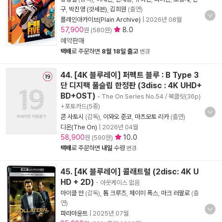
구
,
박진영 (갓세븐)
,
김희원
(출연)
플레인아카이브(Plain Archive)
|
2026년 08월
57,900
8.0
원 (580원)
예약판매
택배
로 주문하면
8월 18일 출고
변경
44. [4K 블루레이] 퍼펙트 블루 : B Type 3
단 디지팩 풀슬립 한정판 (3disc : 4K UHD+
BD+OST)
- The On Series No.54 / 북클릿(36p)
+포토카드(5종)
콘 사토시
(감독),
이와오 준코
,
마츠모토 리카
(출연)
디온(The On)
|
2026년 04월
58,900
10.0
원 (590원)
택배
로 주문하면
내일
수령
변경
45. [4K 블루레이] 콜래트럴 (2disc: 4K U
HD + 2D)
- 아웃케이스 없음
마이클 만
(감독),
톰 크루즈
,
제이미 폭스
,
마크 러팔로
(출
연)
파라마운트
|
2025년 07월