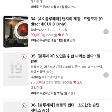
예약판매
택배
로 주문하면
8월 27일 출고
변경
34. [4K 블루레이] 반지의 제왕 : 트릴로지 (9
disc: 4K UHD Only)
워너브라더스
|
2020년 12월
99,000
8.0
원 (990원)
택배
로 주문하면
8월 11일 출고
변경
35. [블루레이] 노인을 위한 나라는 없다 : 일
반판
조엘 코엔
,
에단 코엔
(감독),
토미 리 존스
,
하비에르 바르뎀
,
조쉬 브롤린
(출연)
파라마운트
|
2019년 11월
25,300
2.0
원 (28% 할인 / 260원)
예약판매
택배
로 주문하면
8월 21일 출고
변경
36. [블루레이] 트로픽 썬더 : 초도한정 슬립
케이스 증정