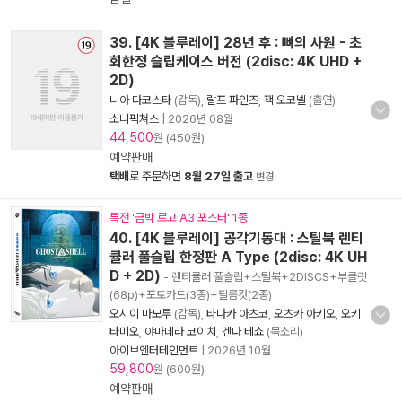
39. [4K 블루레이] 28년 후 : 뼈의 사원 - 초
회한정 슬립케이스 버전 (2disc: 4K UHD +
2D)
니아 다코스타
(감독),
랄프 파인즈
,
잭 오코넬
(출연)
소니픽쳐스
|
2026년 08월
44,500
원 (450원)
예약판매
택배
로 주문하면
8월 27일 출고
변경
특전 '금박 로고 A3 포스터' 1종
40. [4K 블루레이] 공각기동대 : 스틸북 렌티
큘러 풀슬립 한정판 A Type (2disc: 4K UH
D + 2D)
- 렌티큘러 풀슬립+스틸북+2DISCS+부클릿
(68p)+포토카드(3종)+필름컷(2종)
오시이 마모루
(감독),
타나카 아츠코
,
오츠카 아키오
,
오키
타미오
,
야마데라 코이치
,
겐다 테쇼
(목소리)
아이브엔터테인먼트
|
2026년 10월
59,800
원 (600원)
예약판매