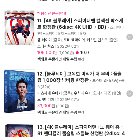
한정수량 단독판매!
11. [4K 블루레이] 스파이더맨 컬렉션 박스세
트 한정판 (6disc: 4K UHD + BD)
- 스파이더
맨1+스파이더맨2+스파이더맨3
샘 레이미
(감독),
토비 맥과이어
,
커스틴 던스트
(출연)
소니픽쳐스
|
2022년 02월
109,000
10.0
원 (1,090원)
택배
로 주문하면
내일
수령
변경
12. [블루레이] 고독한 미식가 더 무비 : 풀슬
립 1,000장 넘버링 한정판
- 포스터 엽서(3종)+북
릿(32p)
마츠시게 유타카
(감독),
우치다 유키
,
오다기리 죠
(출연)
노바미디어
|
2026년 07월
33,000
원 (330원)
택배
로 주문하면
내일
수령
변경
13. [4K 블루레이] 스파이더맨 : 노 웨이 홈 -
B1 렌티큘러 풀슬립 스틸북 한정판 (2disc: 4