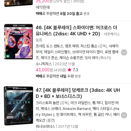
35,200
원 (20% 할인 / 360원)
예약판매
택배
로 주문하면
8월 20일 출고
변경
46. [4K 블루레이] 스파이더맨: 어크로스 더
유니버스 (2disc: 4K UHD + 2D)
- 아웃케이스
없음
조아킴 도스 샌토스
,
켐프 파워
,
저스틴 톰슨
(감독),
샤메익
무어
,
헤일리 스타인펠드
,
브라이언 타이리 헨리
,
로렌 벨레
즈
,
제이크 존슨
,
제이슨 슈왈츠먼
,
잇사 레이
(목소리)
소니픽쳐스
|
2023년 11월
43,000
7.3
원 (430원)
택배
로 주문하면
내일
수령
변경
47. [4K 블루레이] 덩케르크 (3disc: 4K UH
D + BD + 보너스디스크)
크리스토퍼 놀란
(감독),
마크 라일런스
,
톰 하디
,
킬리언 머
피
,
케네스 브래너
,
Aneurin Barnard
,
해리 스타일스 (Ha
rry Styles )
,
핀 화이트헤드
,
잭 라우든
,
톰 글린 카니
,
배리
케오간
(출연)
워너브라더스
|
2017년 12월