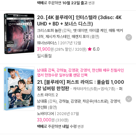
택배
로 주문하면
10월 22일 출고
변경
20. [4K 블루레이] 인터스텔라 (3disc: 4K
UHD + BD + 보너스 디스크)
크리스토퍼 놀란
(감독),
맷 데이먼
,
마이클 케인
,
매튜 맥커
너히
,
제시카 차스테인
,
매켄지 포이
(출연)
워너브라더스
|
2017년 12월
31,900
6.0
원 (28% 할인 / 320원)
일시품절
남대중 감독, 강하늘, 김영광, 강영석, 한선화 배우 친필사인
엽서 한정수량 일부상품 랜덤 인팩
21. [블루레이] 퍼스트 라이드 : 풀슬립 1,000
장 넘버링 한정판
- 캐릭터카드(5종)+엽서(7종)
-
퍼
스트 라이드 2
남대중
(감독),
강하늘
,
김영광
,
차은우(아스트로)
,
강영석
,
한선화
(출연)
노바미디어
|
2026년 07월
33,000
원 (330원)
택배
로 주문하면
내일
수령
변경