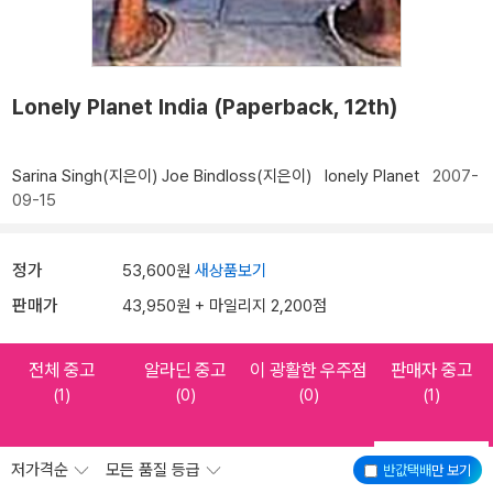
Lonely Planet India (Paperback, 12th)
Sarina Singh(지은이)
Joe Bindloss(지은이)
lonely Planet
2007-
09-15
정가
53,600원
새상품보기
판매가
43,950원 + 마일리지 2,200점
전체 중고
알라딘 중고
이 광활한 우주점
판매자 중고
(1)
(0)
(0)
(1)
저가격순
모든 품질 등급
반값택배
만 보기