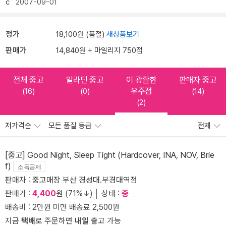
c
2007-09-01
정가
18,100원 (품절)
새상품보기
판매가
14,840원 + 마일리지 750점
전체 중고
알라딘 중고
이 광활한
판매자 중고
우주점
(16)
(0)
(14)
(2)
저가격순
모든 품질 등급
전체
[중고] Good Night, Sleep Tight (Hardcover, INA, NOV, Brie
f)
소득공제
판매자 :
중고매장 부산 경성대.부경대역점
판매가 :
4,400
원 (71%↓) │ 상태 :
중
배송비 : 2만원 미만 배송료 2,500원
지금
택배
로 주문하면
내일
출고 가능