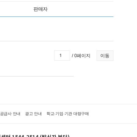
판매자
/ 0페이지
이동
·공급사 안내
광고 안내
학교·기업·기관 대량구매
센터 1544-2514 (발신자 부담)