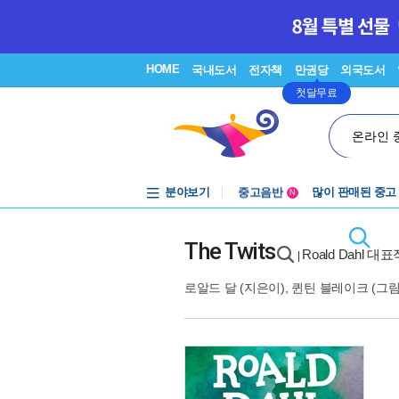
HOME
국내도서
전자책
만권당
외국도서
첫달무료
온라인 
분야보기
중고음반
많이 판매된 중고
N
1천원부터
중고음반
The Twits
Roald Dahl 대
|
로알드 달
(지은이),
퀸틴 블레이크
(그림)