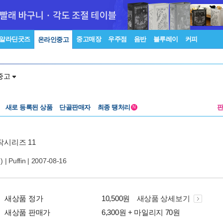
알라딘굿즈
중고매장
우주점
음반
블루레이
커피
온라인중고
중고
새로 등록된 상품
단골판매자
최종 땡처리
N
표작시리즈 11
 |
Puffin
| 2007-08-16
새상품 정가
10,500원
새상품 상세보기
새상품 판매가
6,300원 + 마일리지 70원