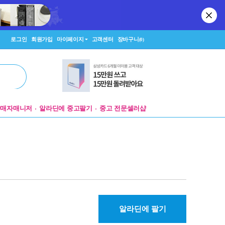
로그인
회원가입
마이페이지
고객센터
장바구니
(0)
판매자매니저
알라딘에 중고팔기
중고 전문셀러샵
알라딘에 팔기