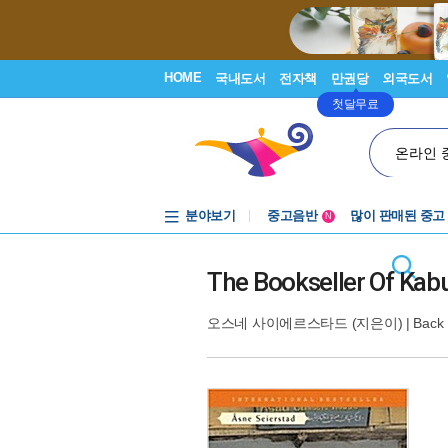
HOME
국내도서
전자책
만권당
외국도서
첫달무료
온라인 
분야보기
중고음반
많이 판매된 중고
N
1천원부터
중고음반
The Bookseller Of Kab
오스네 사이에르스타드
(지은이) |
Back