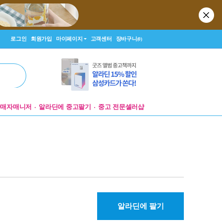
로그인
회원가입
마이페이지
고객센터
장바구니
(0)
판매자매니저
알라딘에 중고팔기
중고 전문셀러샵
알라딘에 팔기