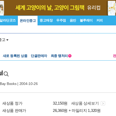
알라딘굿즈
중고매장
우주점
음반
블루레이
커피
온라인중고
중고
새로 등록된 상품
단골판매자
최종 땡처리
N
ul
 Bay Books
| 2004-10-26
새상품 정가
32,150원
새상품 상세보기
새상품 판매가
26,360원 + 마일리지 1,320원