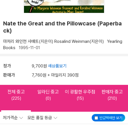
Nate the Great and the Pillowcase (Paperba
ck)
마저리 와인먼 샤매트(지은이)
Rosalind Weinman(지은이)
Yearling
Books
1995-11-01
정가
9,700원
새상품보기
판매가
7,760원 + 마일리지 390점
전체 중고
알라딘 중고
이 광활한 우주점
판매자 중고
(225)
(0)
(15)
(210)
저가격순
모든 품질 등급
반값택배
만 보기