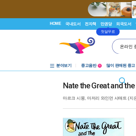
HOME
국내도서
전자책
만권당
외국도서
첫달무료
온라인 
분야보기
중고음반
많이 판매된 중고
N
1천원부터
중고음반
Nate the Great and th
마르크 시몽
,
마저리 와인먼 샤매트
(지은