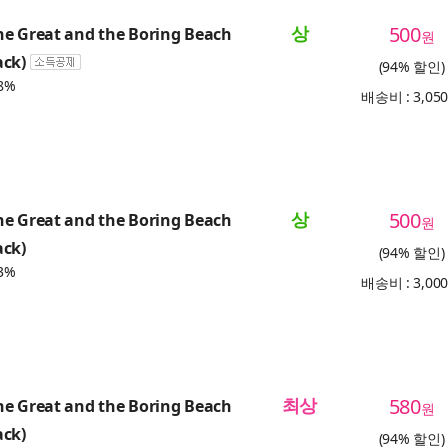
상
500
he Great and the Boring Beach
원
ack)
(94% 할인)
8%
배송비 : 3,05
상
500
he Great and the Boring Beach
원
ack)
(94% 할인)
3%
배송비 : 3,00
최상
580
he Great and the Boring Beach
원
ack)
(94% 할인)