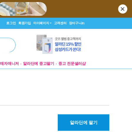
로그인
회원가입
마이페이지
고객센터
장바구니
(0)
판매자매니저
알라딘에 중고팔기
중고 전문셀러샵
알라딘에 팔기