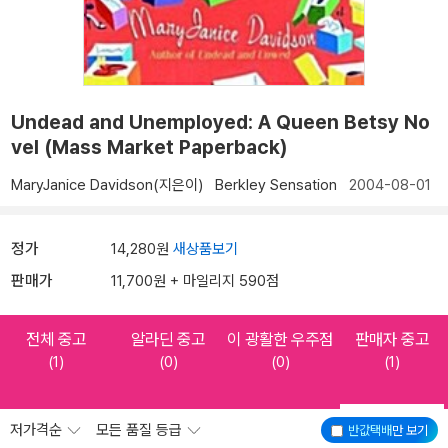
Undead and Unemployed: A Queen Betsy No
vel (Mass Market Paperback)
MaryJanice Davidson(지은이)
Berkley Sensation
2004-08-01
정가
14,280원
새상품보기
판매가
11,700원 + 마일리지 590점
전체 중고
알라딘 중고
이 광활한 우주점
판매자 중고
(1)
(0)
(0)
(1)
저가격순
모든 품질 등급
반값택배
만 보기