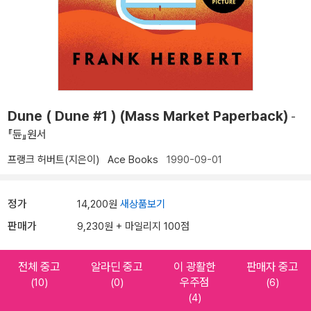
Dune ( Dune #1 ) (Mass Market Paperback)
-
『듄』원서
프랭크 허버트(지은이)
Ace Books
1990-09-01
정가
14,200원
새상품보기
판매가
9,230원 + 마일리지 100점
전체 중고
알라딘 중고
이 광활한
판매자 중고
우주점
(10)
(0)
(6)
(4)