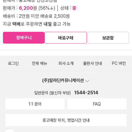
판매자 :
중고매장 안산고잔점
판매가 :
6,200
원 (56%↓) │ 상태 :
중
배송비 : 2만원 미만 배송료 2,500원
지금
택배
로 주문하면
내일
출고 가능
장바구니
바로구매
보관함
로그인
전체 메뉴
회사 소개
출판사 안내
PC 버전
(주)알라딘커뮤니케이션
1544-2514
일반문의 (발신자 부담)
1:1 문의
FAQ
중고매장 위치, 영업시간 안내