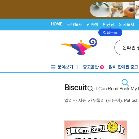
HOME
국내도서
전자책
만권당
외국도서
첫달무료
온라인 
분야보기
중고음반
많이 판매된 중고
N
1천원부터
중고음반
Biscuit
I Can Read Book My F
|
알리사 사틴 카푸칠리
(지은이),
Pat Sch