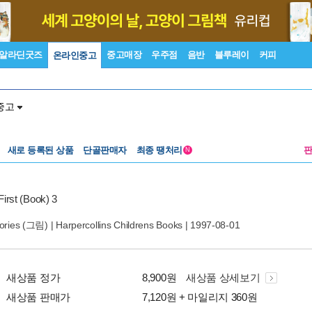
알라딘굿즈
중고매장
우주점
음반
블루레이
커피
온라인중고
중고
새로 등록된 상품
단골판매자
최종 땡처리
N
irst (Book) 3
ories
(그림) |
Harpercollins Childrens Books
| 1997-08-01
새상품 정가
8,900원
새상품 상세보기
새상품 판매가
7,120원 + 마일리지 360원