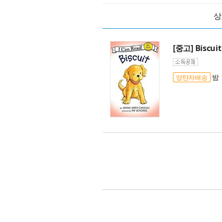
상
[중고] Biscuit
밤 
양탄자배송