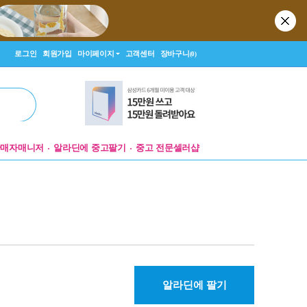
로그인
회원가입
마이페이지
고객센터
장바구니
(0)
판매자매니저
알라딘에 중고팔기
중고 전문셀러샵
알라딘에 팔기