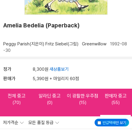
Amelia Bedelia (Paperback)
Peggy Parish(지은이)
Fritz Siebel(그림)
Greenwillow
1992-08
-30
정가
8,300원
새상품보기
판매가
5,390원 + 마일리지 60점
전체 중고
알라딘 중고
이 광활한 우주점
판매자 중고
(70)
(0)
(15)
(55)
저가격순
모든 품질 등급
반값택배
만 보기