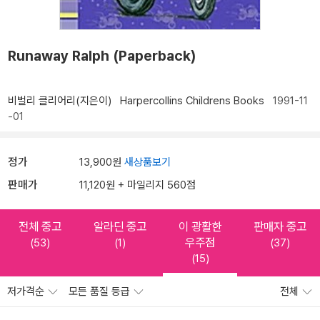
Runaway Ralph (Paperback)
비벌리 클리어리(지은이)
Harpercollins Childrens Books
1991-11
-01
정가
13,900원
새상품보기
판매가
11,120원 + 마일리지 560점
전체 중고
알라딘 중고
이 광활한
판매자 중고
우주점
(53)
(1)
(37)
(15)
저가격순
모든 품질 등급
전체