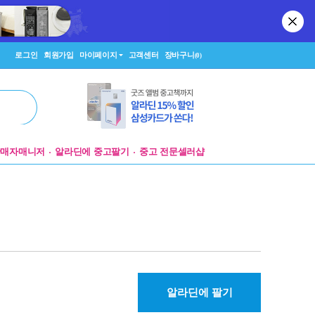
로그인
회원가입
마이페이지
고객센터
장바구니
(0)
판매자매니저
알라딘에 중고팔기
중고 전문셀러샵
알라딘에 팔기