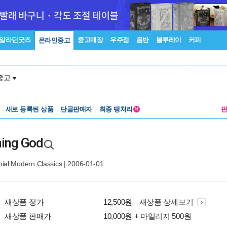
알라딘굿즈
중고매장
우주점
음반
블루레이
커피
온라인중고
중고
새로 등록된 상품
단골판매자
최종 땡처리
N
hing God
ial Modern Classics
| 2006-01-01
새상품 정가
12,500원
새상품 상세보기
새상품 판매가
10,000원 + 마일리지 500원