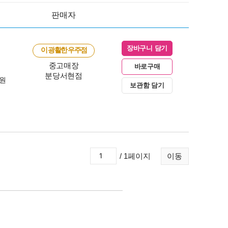
판매자
장바구니 담기
이 광활한 우주점
중고매장
바로구매
분당서현점
0원
보관함 담기
/ 1페이지
이동