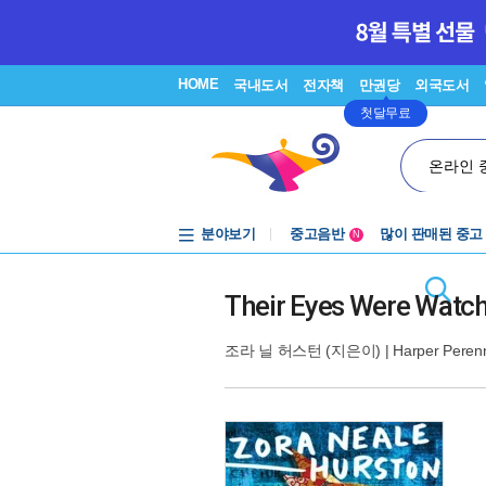
HOME
국내도서
전자책
만권당
외국도서
첫달무료
온라인 
분야보기
중고음반
많이 판매된 중고
N
1천원부터
중고음반
Their Eyes Were Watc
조라 닐 허스턴
(지은이) |
Harper Perenn