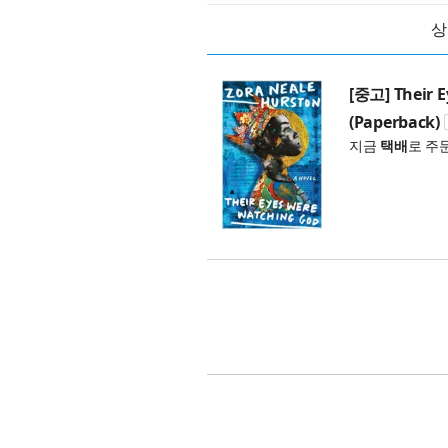
상
[중고] Their 
(Paperback)
지금
택배
로 주