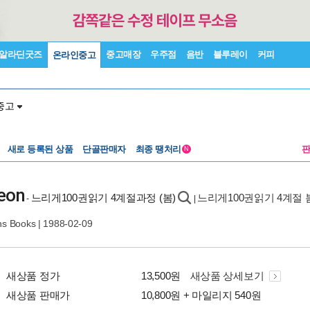
알라딘굿즈
중고매장
우주점
음반
블루레이
커피
온라인중고
중고
새로 등록된 상품
단골판매자
최종 땡처리
N
eon
느리게100권읽기 4계절과정 (봄)
느리게100권읽기 4계절 
-
|
ens Books
| 1988-02-09
새상품 정가
13,500원
새상품 상세보기
새상품 판매가
10,800원 + 마일리지 540원