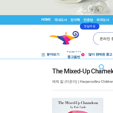
HOME
국내도서
전자책
만권당
외국도서
첫달무료
온라인 
중고음반
1천원부터
분야보기
많이 판매된 중고
중고음반
N
The Mixed-Up Chamel
에릭 칼
(지은이) |
Harpercollins Childr