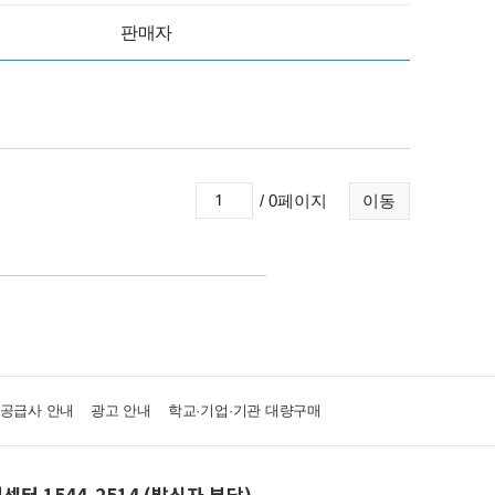
판매자
/ 0페이지
이동
·공급사 안내
광고 안내
학교·기업·기관 대량구매
센터 1544-2514 (발신자 부담)