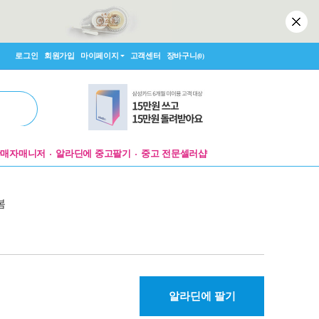
로그인
회원가입
마이페이지
고객센터
장바구니
(0)
판매자매니저
알라딘에 중고팔기
중고 전문셀러샵
봄
알라딘에 팔기