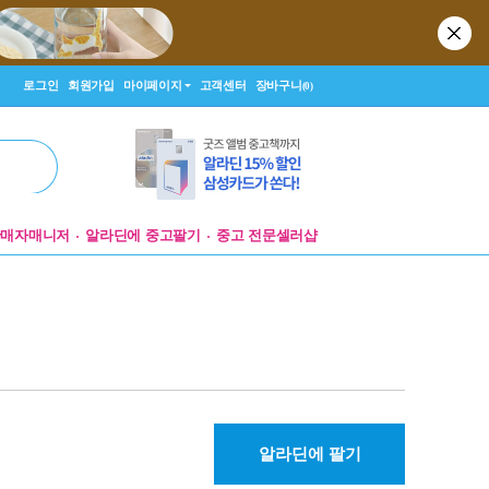
로그인
회원가입
마이페이지
고객센터
장바구니
(0)
판매자매니저
알라딘에 중고팔기
중고 전문셀러샵
알라딘에 팔기