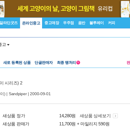
알라딘굿즈
중고매장
우주점
음반
블루레이
커피
온라인중고
중고
새로 등록된 상품
단골판매자
최종 땡처리
N
(파이 시리즈) 2
이) |
Sandpiper
| 2000-09-01
새상품 정가
14,280원
새상품 상세보기
새상품 판매가
11,700원 + 마일리지 590원