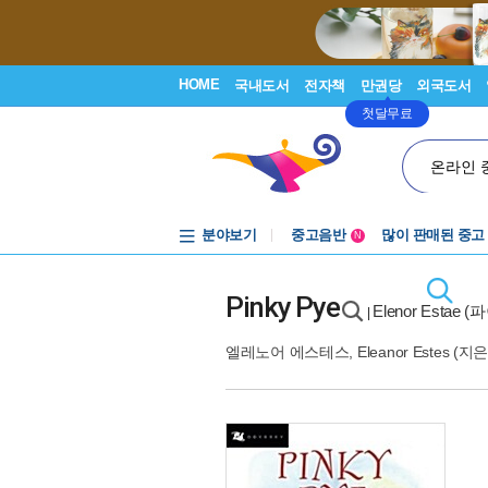
HOME
국내도서
전자책
만권당
외국도서
첫달무료
온라인 
분야보기
중고음반
많이 판매된 중고
N
1천원부터
중고음반
Pinky Pye
Elenor Estae 
|
엘레노어 에스테스
,
Eleanor Estes
(지은