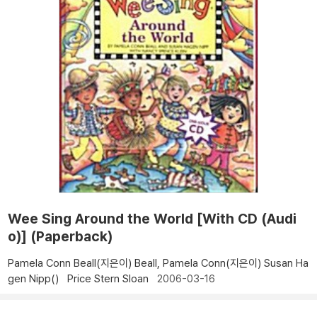
Wee Sing Around the World [With CD (Audi
o)] (Paperback)
Pamela Conn Beall(지은이)
Beall, Pamela Conn(지은이)
Susan Ha
gen Nipp()
Price Stern Sloan
2006-03-16