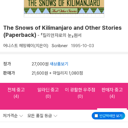
The Snows of Kilimanjaro and Other Stories
(Paperback)
- 『킬리만자로의 눈』원서
어니스트 헤밍웨이(지은이)
Scribner
1995-10-03
정가
27,000원
새상품보기
판매가
21,600원 + 마일리지 1,080점
전체 중고
알라딘 중고
이 광활한 우주점
판매자 중고
(4)
(0)
(0)
(4)
저가격순
모든 품질 등급
반값택배
만 보기