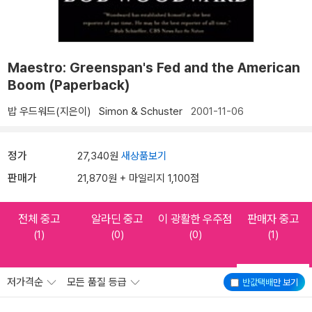
Maestro: Greenspan's Fed and the American
Boom (Paperback)
밥 우드워드(지은이)
Simon & Schuster
2001-11-06
정가
27,340원
새상품보기
판매가
21,870원 + 마일리지 1,100점
전체 중고
알라딘 중고
이 광활한 우주점
판매자 중고
(1)
(0)
(0)
(1)
저가격순
모든 품질 등급
반값택배
만 보기