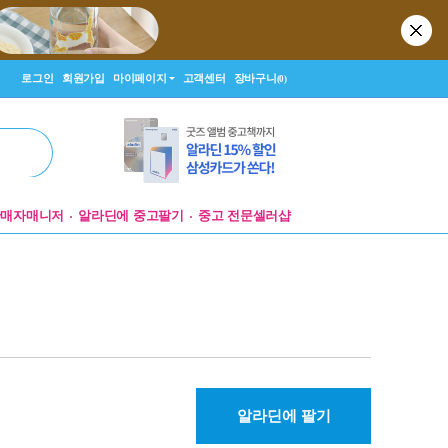
로그인
회원가입
마이페이지
고객센터
장바구니
(0)
판매자매니저
알라딘에 중고팔기
중고 전문셀러샵
알라딘에 팔기