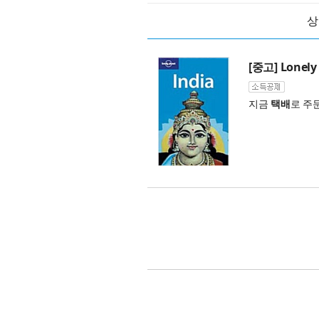
상
[중고] Lonely 
지금
택배
로 주