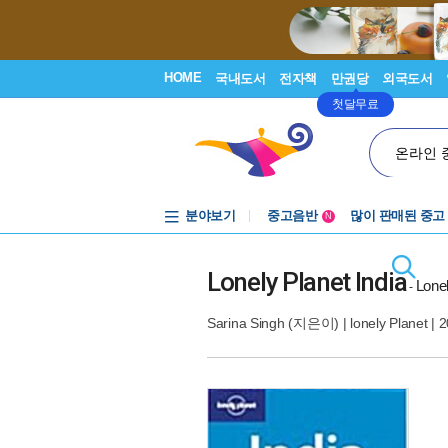
HOME
국내도서
전자책
만권당
외국도서
첫달무료
온라인 
분야보기
중고음반
많이 판매된 중고
N
1천원부터
중고음반
Lonely Planet India
Lonel
-
Sarina Singh
(지은이) |
lonely Planet
| 