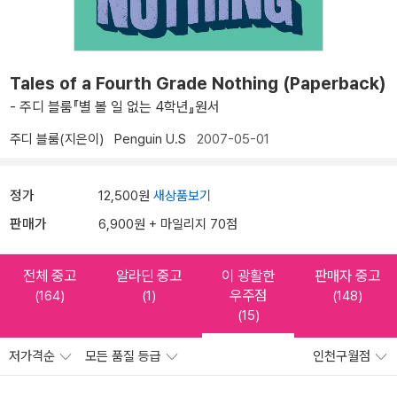
Tales of a Fourth Grade Nothing (Paperback)
- 주디 블룸『별 볼 일 없는 4학년』원서
주디 블룸(지은이)
Penguin U.S
2007-05-01
정가
12,500원
새상품보기
판매가
6,900원 + 마일리지 70점
전체 중고
알라딘 중고
이 광활한
판매자 중고
우주점
(164)
(1)
(148)
(15)
저가격순
모든 품질 등급
인천구월점