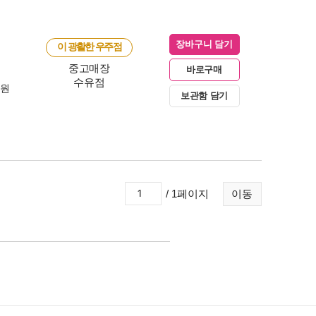
장바구니 담기
이 광활한 우주점
중고매장
바로구매
수유점
0원
보관함 담기
/ 1페이지
이동