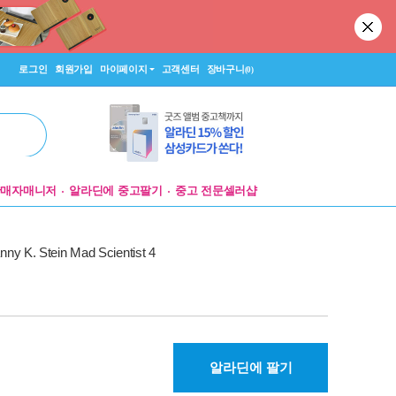
로그인
회원가입
마이페이지
고객센터
장바구니
(0)
판매자매니저
알라딘에 중고팔기
중고 전문셀러샵
nny K. Stein Mad Scientist 4
알라딘에 팔기