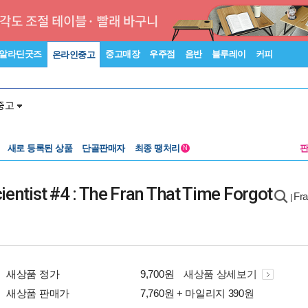
알라딘굿즈
중고매장
우주점
음반
블루레이
커피
온라인중고
중고
새로 등록된 상품
단골판매자
최종 땡처리
N
ientist #4 : The Fran That Time Forgot
Fra
|
새상품 정가
9,700원
새상품 상세보기
새상품 판매가
7,760원 + 마일리지 390원