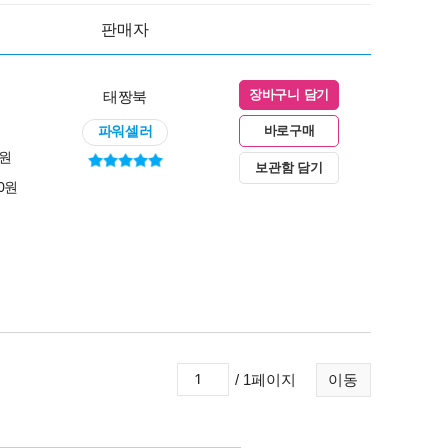
판매자
태짱북
장바구니 담기
파워셀러
바로구매
0원
보관함 담기
00원
/ 1페이지
이동