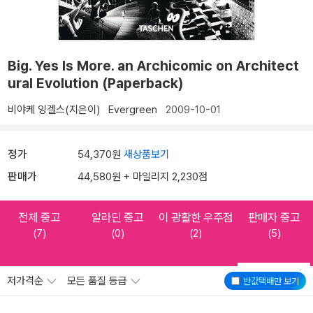
Big. Yes Is More. an Archicomic on Architect
ural Evolution (Paperback)
비야케 잉겔스(지은이)
Evergreen
2009-10-01
정가
54,370원
새상품보기
판매가
44,580원 + 마일리지 2,230점
전체 중고
알라딘 중고
이 광활한 우주점
판매자 중고
(7)
(0)
(2)
(5)
저가격순
모든 품질 등급
반값택배
만 보기