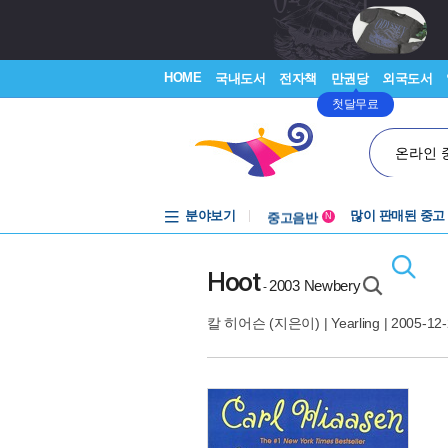
HOME
국내도서
전자책
만권당
외국도서
첫달무료
온라인 
분야보기
중고음반
많이 판매된 중고
N
1천원부터
중고음반
Hoot
2003 Newbery
-
칼 히어슨
(지은이) |
Yearling
| 2005-12