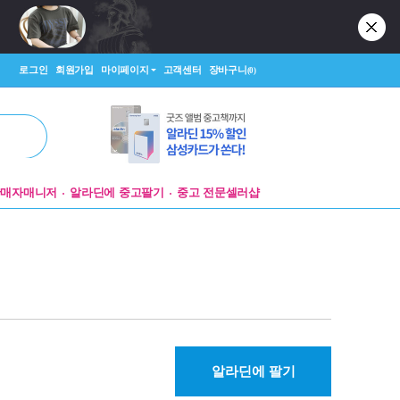
로그인
회원가입
마이페이지
고객센터
장바구니
(0)
판매자매니저
알라딘에 중고팔기
중고 전문셀러샵
알라딘에 팔기