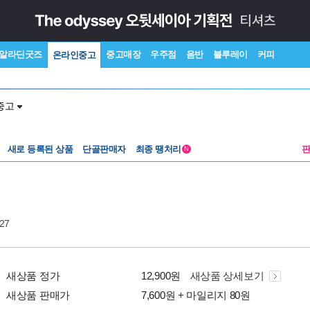
알라딘굿즈
중고매장
우주점
음반
블루레이
커피
온라인중고
중고
새로 등록된 상품
단골판매자
최종 땡처리
N
-27
새상품 정가
12,900원
새상품 상세보기
새상품 판매가
7,600원 + 마일리지 80원