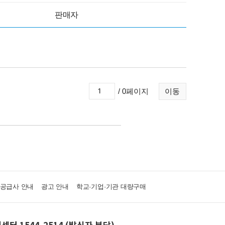
판매자
/ 0페이지
이동
·공급사 안내
광고 안내
학교·기업·기관 대량구매
센터 1544-2514 (발신자 부담)