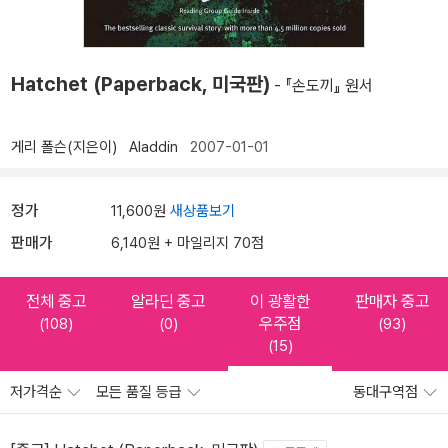
Hatchet (Paperback, 미국판)
- 『손도끼』 원서
게리 폴슨(지은이)
Aladdin
2007-01-01
정가
11,600원
새상품보기
판매가
6,140원 + 마일리지 70점
전체 중고
알라딘 중고
이 광활한
판매자 중고
우주점
(108)
(0)
(93)
(15)
저가격순
모든 품질 등급
동대구역점