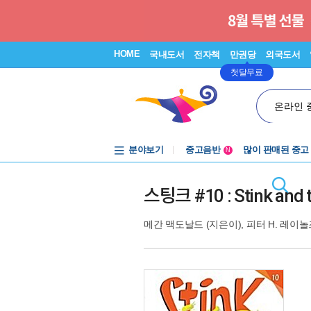
HOME
국내도서
전자책
만권당
외국도서
첫달무료
온라인 
분야보기
중고음반
많이 판매된 중고
N
1천원부터
중고음반
스팅크 #10 : Stink and t
메간 맥도날드
(지은이),
피터 H. 레이놀