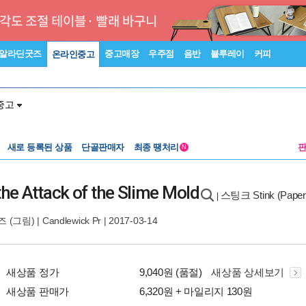
알라딘굿즈
중고매장
우주점
음반
블루레이
커피
온라인중고
중고
새로 등록된 상품
단골판매자
최종 땡처리
N
he Attack of the Slime Mold
스팅크 Stink (Paper
|
즈
(그림) |
Candlewick Pr
| 2017-03-14
새상품 정가
9,040원 (품절)
새상품 상세보기
새상품 판매가
6,320원 + 마일리지 130원