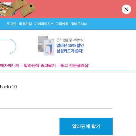
로그인
회원가입
마이페이지
고객센터
장바구니
(0)
판매자매니저
알라딘에 중고팔기
중고 전문셀러샵
back) 10
알라딘에 팔기