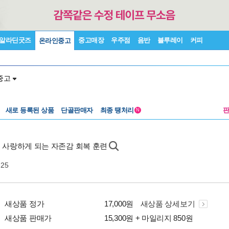
알라딘굿즈
중고매장
우주점
음반
블루레이
커피
온라인중고
중고
새로 등록된 상품
단골판매자
최종 땡처리
N
를 사랑하게 되는 자존감 회복 훈련
-25
새상품 정가
17,000원
새상품 상세보기
새상품 판매가
15,300원 + 마일리지 850원