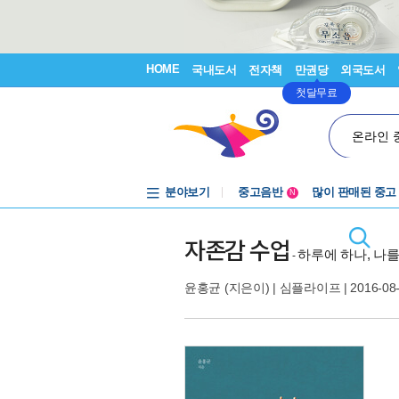
HOME
국내도서
전자책
만권당
외국도서
첫달무료
온라인 
분야보기
중고음반
많이 판매된 중고
N
1천원부터
중고음반
자존감 수업
하루에 하나, 나
-
윤홍균
(지은이) |
심플라이프
| 2016-08