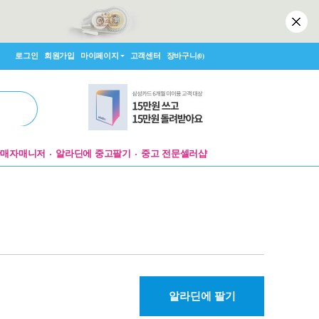
로그인
회원가입
마이페이지
고객센터
장바구니
(0)
판매자매니저
알라딘에 중고팔기
중고 전문셀러샵
알라딘에 팔기