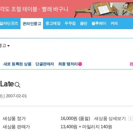
알라딘굿즈
중고매장
우주점
음반
블루레이
커피
온라인중고
중고
새로 등록된 상품
단골판매자
최종 땡처리
N
 Late
)
| 2007-02-01
새상품 정가
16,000원 (품절)
새상품 상세보기
새상품 판매가
13,400원 + 마일리지 140원