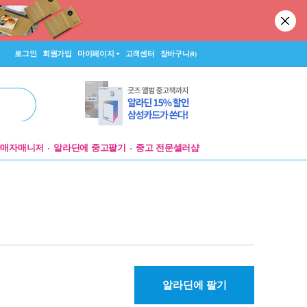
로그인
회원가입
마이페이지
고객센터
장바구니
(0)
판매자매니저
알라딘에 중고팔기
중고 전문셀러샵
알라딘에 팔기