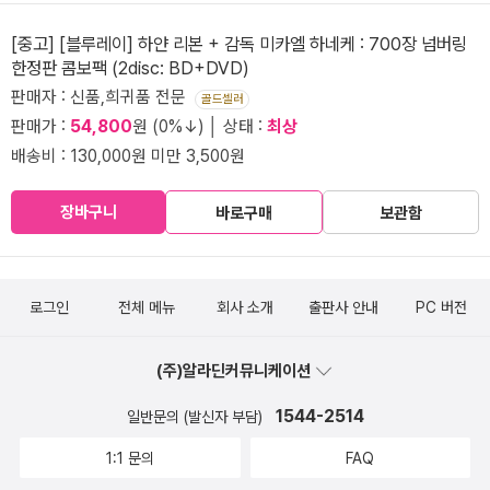
[중고] [블루레이] 하얀 리본 + 감독 미카엘 하네케 : 700장 넘버링
한정판 콤보팩 (2disc: BD+DVD)
판매자 : 신품,희귀품 전문
골드셀러
판매가 :
54,800
원 (0%↓) │ 상태 :
최상
배송비 : 130,000원 미만 3,500원
장바구니
바로구매
보관함
로그인
전체 메뉴
회사 소개
출판사 안내
PC 버전
(주)알라딘커뮤니케이션
1544-2514
일반문의 (발신자 부담)
1:1 문의
FAQ