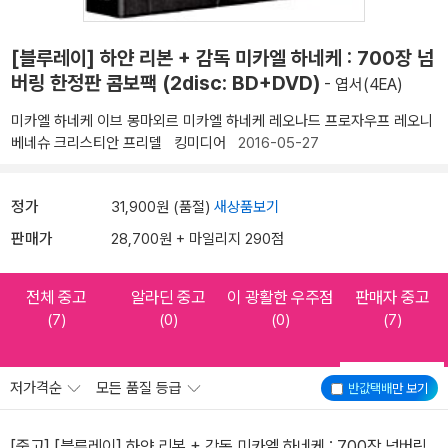
[블루레이] 하얀 리본 + 감독 미카엘 하네케 : 700장 넘
버링 한정판 콤보팩 (2disc: BD+DVD)
- 엽서(4EA)
미카엘 하네케
이브 몽마외르
미카엘 하네케
레오나드 프로자우프
레오니
베네슈
크리스티안 프리델
킹미디어
2016-05-27
정가
31,900원 (품절)
새상품보기
판매가
28,700원 + 마일리지 290점
전체 중고
알라딘 중고
이 광활한 우주점
판매자 중고
(7)
(0)
(0)
(7)
저가격순
모든 품질 등급
반값택배
만 보기
[중고] [블루레이] 하얀 리본 + 감독 미카엘 하네케 : 700장 넘버링