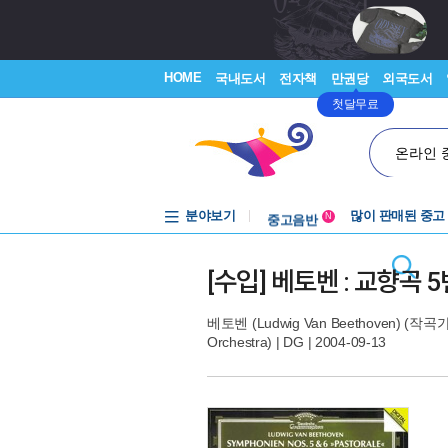
HOME
국내도서
전자책
만권당
외국도서
첫달무료
온라인 
분야보기
중고음반
많이 판매된 중고
N
1천원부터
중고음반
[수입] 베토벤 : 교향곡 5번
베토벤 (Ludwig Van Beethoven)
(작곡가
Orchestra)
|
DG
| 2004-09-13