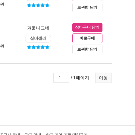
0원
보관함 담기
겨울나그네
장바구니 담기
실버셀러
바로구매
0원
보관함 담기
/ 1페이지
이동
·공급사 안내
광고 안내
학교·기업·기관 대량구매