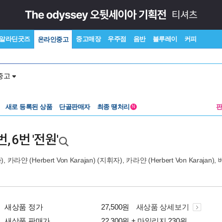
알라딘굿즈
중고매장
우주점
음반
블루레이
커피
온라인중고
중고
새로 등록된 상품
단골판매자
최종 땡처리
N
, 6번 '전원'
),
카라얀 (Herbert Von Karajan)
(지휘자),
카라얀 (Herbert Von Karajan)
,
새상품 정가
27,500원
새상품 상세보기
새상품 판매가
22,300원 + 마일리지 230원