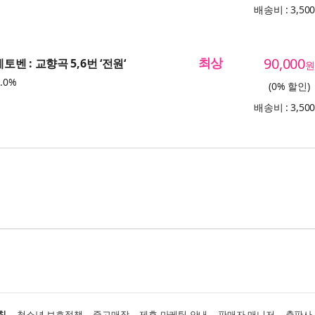
배송비 : 3,50
최상
90,000
베토벤 : 교향곡 5,6번 ‘전원‘
원
.0%
(0% 할인)
배송비 : 3,50
침
청소년 보호정책
중고매장
제휴·마케팅 안내
판매자 매니저
출판사