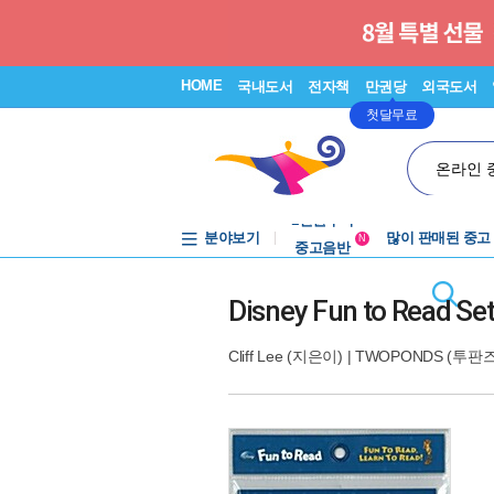
HOME
국내도서
전자책
만권당
외국도서
첫달무료
온라인 
분야보기
중고음반
많이 판매된 중고
N
1천원부터
중고음반
Disney Fun to Read S
Cliff Lee
(지은이) |
TWOPONDS (투판즈