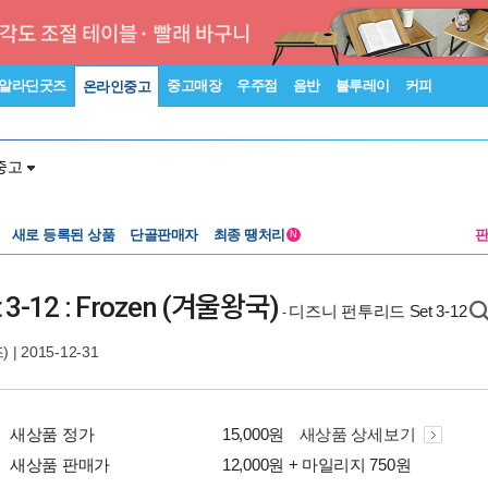
알라딘굿즈
중고매장
우주점
음반
블루레이
커피
온라인중고
중고
새로 등록된 상품
단골판매자
최종 땡처리
N
et 3-12 : Frozen (겨울왕국)
디즈니 펀투리드 Set 3-12
-
)
| 2015-12-31
새상품 정가
15,000원
새상품 상세보기
새상품 판매가
12,000원 + 마일리지 750원