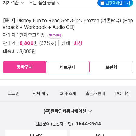
저가격순
모든 품질 등급
반값택배
만 보기
[중고] Disney Fun to Read Set 3-12 : Frozen (겨울왕국) (Pap
erback + Workbook + Audio CD)
판매자 : 연제중고책방
전문셀러
판매가 :
8,800
원 (37%↓) │ 상태 :
최상
배송비 : 3,000원
장바구니
바로구매
보관함
로그인
전체 메뉴
회사 소개
출판사 안내
PC 버전
(주)알라딘커뮤니케이션
1544-2514
일반문의 (발신자 부담)
1:1 문의
FAQ