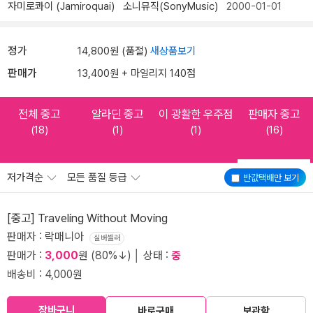
자미로콰이 (Jamiroquai)
소니뮤직(SonyMusic)
2000-01-01
정가
14,800원 (품절)
새상품보기
판매가
13,400원 + 마일리지 140점
전체 중고
알라딘 중고
이 광활한 우주점
판매자 중고
(18)
(1)
(1)
(16)
저가격순
모든 품질 등급
반값택배
만 보기
[중고] Traveling Without Moving
판매자 : 락매니아
실버셀러
판매가 :
3,000
원 (80%↓) │ 상태 :
중
배송비 : 4,000원
장바구니
바로구매
보관함