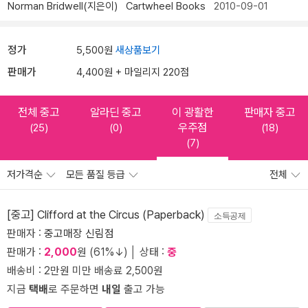
Norman Bridwell(지은이)
Cartwheel Books
2010-09-01
정가
5,500원
새상품보기
판매가
4,400원 + 마일리지 220점
전체 중고
알라딘 중고
이 광활한
판매자 중고
우주점
(25)
(0)
(18)
(7)
저가격순
모든 품질 등급
전체
[중고] Clifford at the Circus (Paperback)
소득공제
판매자 :
중고매장 신림점
판매가 :
2,000
원 (61%↓) │ 상태 :
중
배송비 : 2만원 미만 배송료 2,500원
지금
택배
로 주문하면
내일
출고 가능