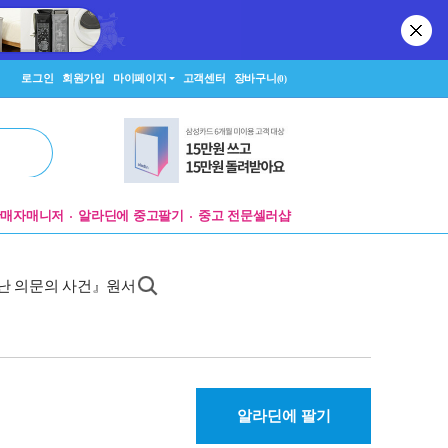
로그인
회원가입
마이페이지
고객센터
장바구니
(0)
판매자매니저
알라딘에 중고팔기
중고 전문셀러샵
난 의문의 사건』원서
알라딘에 팔기