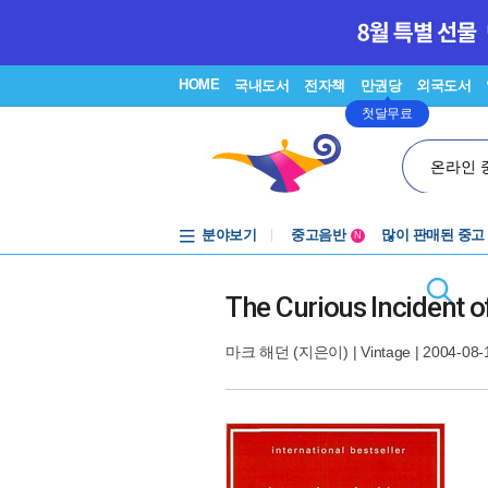
HOME
국내도서
전자책
만권당
외국도서
첫달무료
온라인 
분야보기
중고음반
많이 판매된 중고
N
1천원부터
중고음반
The Curious Incident o
마크 해던
(지은이) |
Vintage
| 2004-08-