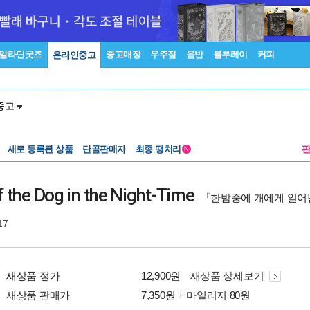
알라딘굿즈
중고매장
우주점
음반
블루레이
커피
온라인중고
중고
새로 등록된 상품
단골판매자
최종 땡처리
N
f the Dog in the Night-Time
『한밤중에 개에게 일어
-
17
새상품 정가
12,900원
새상품 상세보기
새상품 판매가
7,350원 + 마일리지 80원