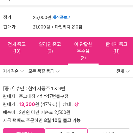
정가
25,000원
새상품보기
판매가
21,000원 + 마일리지 210점
전체 중고
알라딘 중고
이 광활한
판매자 중고
우주점
(13)
(0)
(11)
(2)
저가격순
모든 품질 등급
전체
[중고] 슈만 : 현악 사중주 1 & 3번
판매자 :
중고매장 강남역7번출구점
판매가 :
13,300
원 (47%↓) │ 상태 :
상
배송비 : 2만원 미만 배송료 2,500원
지금
택배
로 주문하면
8월 10일 출고 가능