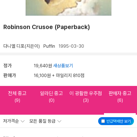
Robinson Crusoe (Paperback)
다니엘 디포(지은이)
Puffin
1995-03-30
정가
19,640원
새상품보기
판매가
16,100원 + 마일리지 810점
전체 중고
알라딘 중고
이 광활한 우주점
판매자 중고
(9)
(0)
(3)
(6)
저가격순
모든 품질 등급
반값택배
만 보기