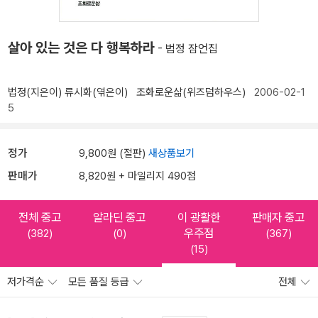
살아 있는 것은 다 행복하라
- 법정 잠언집
법정(지은이)
류시화(엮은이)
조화로운삶(위즈덤하우스)
2006-02-1
5
정가
9,800원 (절판)
새상품보기
판매가
8,820원 + 마일리지 490점
전체 중고
알라딘 중고
이 광활한
판매자 중고
우주점
(382)
(0)
(367)
(15)
저가격순
모든 품질 등급
전체