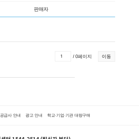
판매자
/ 0페이지
이동
·공급사 안내
광고 안내
학교·기업·기관 대량구매
센터 1544-2514 (발신자 부담)