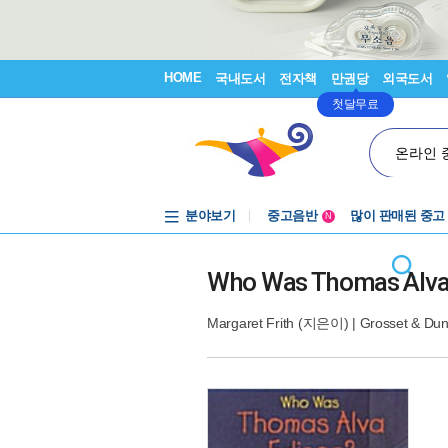
HOME
국내도서
전자책
만권당
외국도서
첫달무료
온라인 
분야보기
중고음반
많이 판매된 중고
N
1천원부터
중고음반
Who Was Thomas Alva
Margaret Frith
(지은이) |
Grosset & Dun