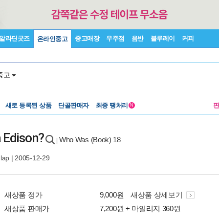
알라딘굿즈
중고매장
우주점
음반
블루레이
커피
온라인중고
중고
새로 등록된 상품
단골판매자
최종 땡처리
N
 Edison?
Who Was (Book) 18
|
lap
| 2005-12-29
새상품 정가
9,000원
새상품 상세보기
새상품 판매가
7,200원 + 마일리지 360원