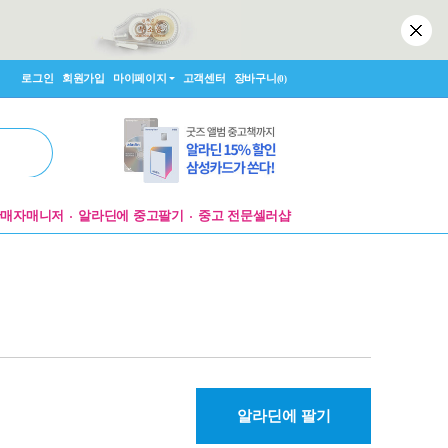
로그인
회원가입
마이페이지
고객센터
장바구니
(0)
판매자매니저
알라딘에 중고팔기
중고 전문셀러샵
알라딘에 팔기