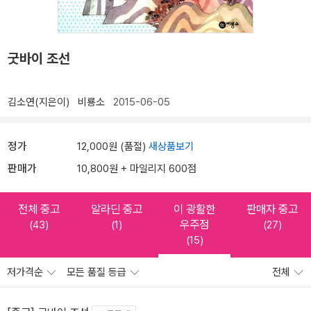
굿바이 조선
김소연(지은이)
비룡소
2015-06-05
정가
12,000원 (품절)
새상품보기
판매가
10,800원 + 마일리지 600점
전체 중고
알라딘 중고
이 광활한
판매자 중고
우주점
(43)
(1)
(27)
(15)
저가격순
모든 품질 등급
전체