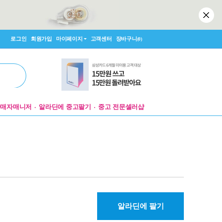
로그인
회원가입
마이페이지
고객센터
장바구니
(0)
판매자매니저
알라딘에 중고팔기
중고 전문셀러샵
알라딘에 팔기