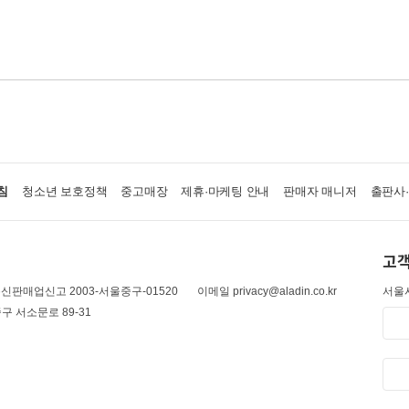
침
청소년 보호정책
중고매장
제휴·마케팅 안내
판매자 매니저
출판사
고객
신판매업신고 2003-서울중구-01520
이메일 privacy@aladin.co.kr
서울시
구 서소문로 89-31