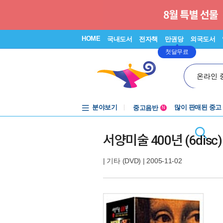
HOME
국내도서
전자책
만권당
외국도서
첫달무료
온라인 
분야보기
중고음반
많이 판매된 중고
N
1천원부터
중고음반
서양미술 400년 (6disc)
|
기타 (DVD)
| 2005-11-02