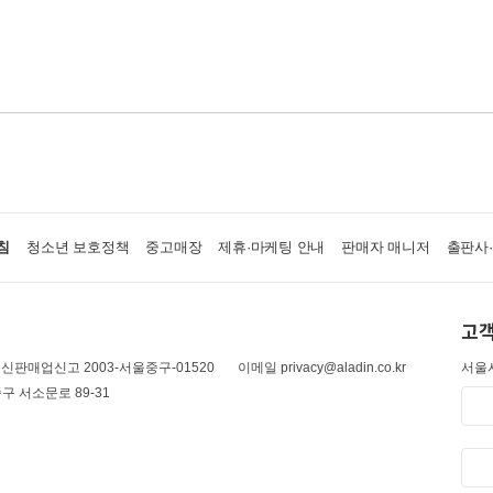
침
청소년 보호정책
중고매장
제휴·마케팅 안내
판매자 매니저
출판사
고객
신판매업신고 2003-서울중구-01520
이메일 privacy@aladin.co.kr
서울시
구 서소문로 89-31