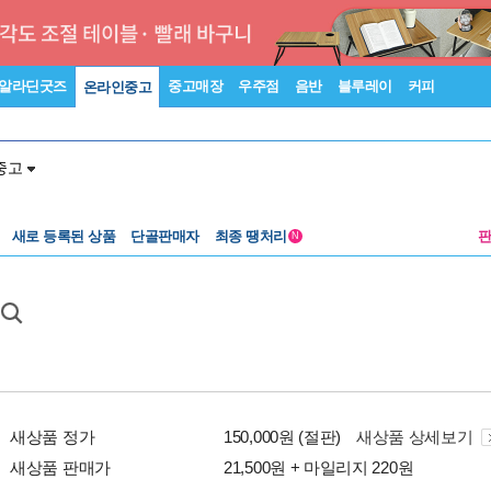
알라딘굿즈
중고매장
우주점
음반
블루레이
커피
온라인중고
중고
새로 등록된 상품
단골판매자
최종 땡처리
N
새상품 정가
150,000원 (절판)
새상품 상세보기
새상품 판매가
21,500원 + 마일리지 220원