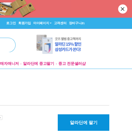
로그인
회원가입
마이페이지
고객센터
장바구니
(0)
판매자매니저
알라딘에 중고팔기
중고 전문셀러샵
알라딘에 팔기