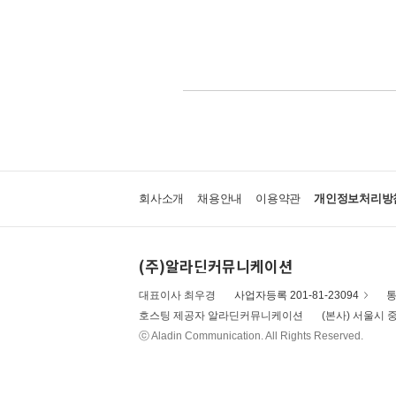
회사소개
채용안내
이용약관
개인정보처리방
(주)알라딘커뮤니케이션
대표이사 최우경
사업자등록 201-81-23094
통
호스팅 제공자 알라딘커뮤니케이션
(본사) 서울시 중
ⓒ Aladin Communication. All Rights Reserved.