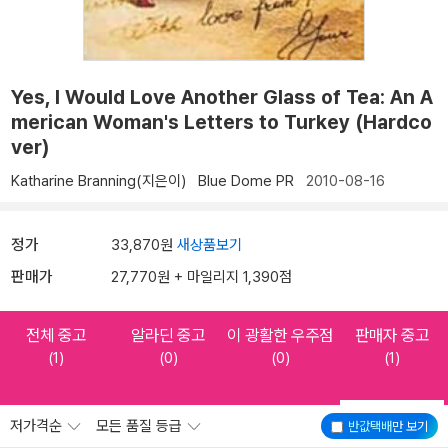
Yes, I Would Love Another Glass of Tea: An A
merican Woman's Letters to Turkey (Hardco
ver)
Katharine Branning(지은이)
Blue Dome PR
2010-08-16
정가
33,870원
새상품보기
판매가
27,770원 + 마일리지 1,390점
전체 중고
알라딘 중고
이 광활한 우주점
판매자 중고
(1)
(0)
(0)
(1)
저가격순
모든 품질 등급
반값택배
만 보기